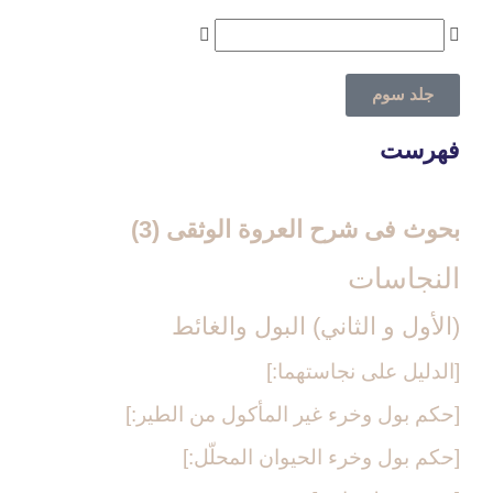
جلد سوم
فهرست
بحوث فی شرح العروة الوثقی (3)
النجاسات‏
(الأول و الثاني) البول والغائط
[الدليل على نجاستهما:]
[حكم بول وخرء غير المأكول من الطير:]
[حكم بول وخرء الحيوان المحلّل:]