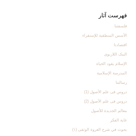
فهرست آثار
فلسفتنا
الأسس المنطقیة للإستقراء
اقتصادنا
البنک اللاربوی
الإسلام یقود الحیاة
المدرسة الإسلامیة
رسالتنا
دروس فی علم الأصول (1)
دروس فی علم الأصول (2)
معالم الجدیدة للأصول
غایة الفکر
بحوث في شرح العروة الوثقی (۱)