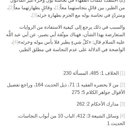
(2) اختلفت كلمات الفقهاء في نجاسة بول وخرء غير المأكول
من الطير، بين قائلٍ بنجاستهما معاً
[1]
، وقائلٍ بطهارتهما معاً
[2]
،
ومتردّدٍ في نجاسة بوله مع الجزم بطهارة خرئه‏
[3]
.
والسبب في ذلك يرجع إلى كيفية الاستفادة من الروايات
المتعارضة بهذا الشأن، فهناك موثّقة أبي بصير، عن أبي عبد اللَّه
عليه السلام قال: «كلّ شي‏ءٍ يطير فلا بأس ببوله وخرئه»
[4]
،
الواضحة في الدلالة على عدم النجاسة في مطلق الطير،
[1]
الخلاف 1: 485، المسألة 230
[2]
من لا يحضره الفقيه 1: 71، ذيل الحديث 164، وراجع تفصيل
الأقوال جواهر الكلام 5: 275
[3]
مدارك الأحكام 2: 262
[4]
وسائل الشيعة 3: 412، الباب 10 من أبواب النجاسات،
الحديث 1