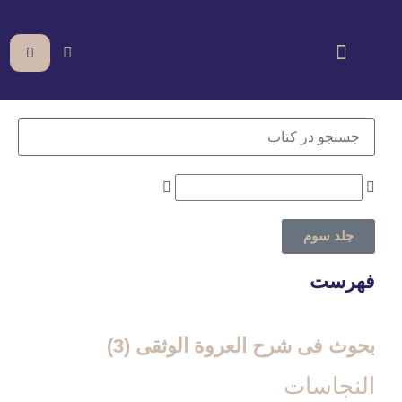
جلد سوم
فهرست
بحوث فی شرح العروة الوثقی (3)
النجاسات‏