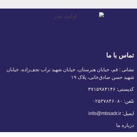
تماس با ما
نشانی :
قم، خیابان هنرستان، خیابان شهید تراب نجف‌زاده، خیابان
شهید حسن صادق‌خانی، پلاک ١٩
کدپستی:
٣٧١۵٩٨۴١۴۶
تلفن:
۰۲۵۳۷۸۴۶۰۸۰
ایمیل:
info@mbsadr.ir
درباره ما