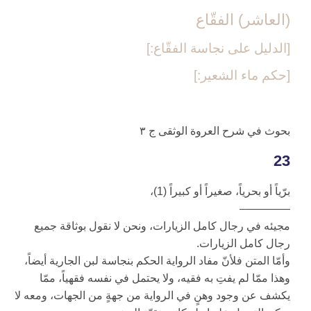
(العاشر) الفقّاع‏
[الدليل على نجاسة الفقّاع:]
[حكم ماء الشعير:]
بحوث في شرح العروة الوثقى ج ۳
23
برّياً أو بحرياً، صغيراً أو كبيراً (1)،
————–
مجيئه في رجال كامل الزيارات، ونحن لا نقول بوثاقة جميع
رجال كامل الزيارات.
وأمّا المتن فلأنّ مفاد الرواية الحكم بنجاسة لبن الجارية أيضاً،
وهذا ممّا لم يفتِ به فقيه، ولا يحتمل في نفسه فقهياً، ممّا
يكشف عن وجود وهنٍ في الرواية من جهةٍ من الجهات، ومعه لا