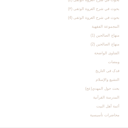
بحوث في شرح العروة الوثقی (۳)
بحوث في شرح العروة الوثقی (4)
المجموعة الفقهیة
منهاج الصالحین (1)
منهاج الصالحین (2)
الفتاوی الواضحة
ومضات
فدک فی التاریخ
التشیع والإسلام
بحث حول المهدي(عج)
المدرسة القرآنیة
أئمة أهل البیت
محاضرات تأسیسیة