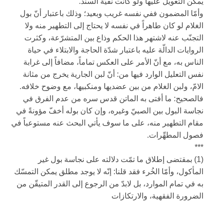
يمكن التعويل عليها ولو كانت نقيّة السند.
وأمّا المضمون ففي نفسه غريب وبعيد؛ وذلك باعتبار أنّ بول
الغلام لو كان طاهراً في نفسه لا يحتاج إلى التطهير منه ولا
التجنّب عنه لاشتهر هذا الحكم وذاع بين المتشرّعة، وكثرت
الروايات الدالّة عليه باعتبار شدّة الحاجة والابتلاء في حياة
الناس به، مع أنّ الأمر على العكس تماماً، مضافاً إلى غرابة
نفس التعليل الوارد فيها من: أنّ لبن الجارية يخرج من مثانة
الامّ، ولبن الغلام من بين عضديها ومنكبيها، مع وضوح خلافه.
فالصحيح: ما أفتى به الماتن قدس سره من عدم الفرق في
نجاسة البول بين الصبيّ وغيره، وإن كان بوله أخفّ مؤونةً في
مقام التطهير منه، على ما سوف يأتي البحث عنه مستوعباً في
فصول المطهِّرات.
***
(1) بمقتضى إطلاق ما تمّت دلالته على نجاسة بول غير
المأكول، وأمّا الخُرء فقد قلنا: إنّه لا يوجد مطلق يمكن التمسّك
به في تمام الموارد، بل لابدّ من الرجوع إلى القدر المتيقّن من
الضرورة الفقهية، والارتكازات‏