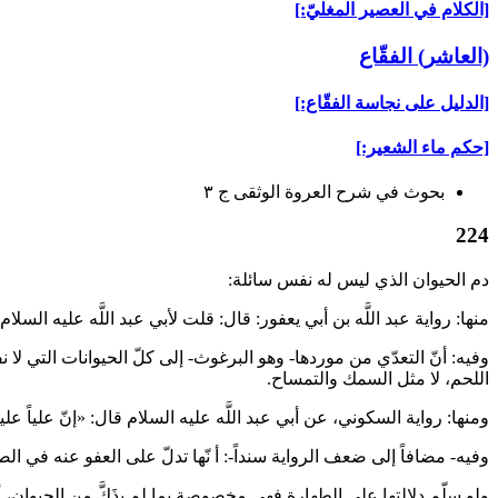
[الكلام في العصير المغليّ:]
(العاشر) الفقّاع‏
[الدليل على نجاسة الفقّاع:]
[حكم ماء الشعير:]
بحوث في شرح العروة الوثقى ج ۳
224
دم الحيوان الذي ليس له نفس سائلة:
منها: رواية عبد اللَّه بن أبي يعفور: قال: قلت لأبي عبد اللَّه عليه ا
وفيه: أنّ التعدّي من موردها- وهو البرغوث- إلى كلّ الحيوانات التي ل
اللحم، لا مثل السمك والتمساح.
ومنها: رواية السكوني، عن أبي عبد اللَّه عليه السلام قال: «إنّ علياً ع
وفيه- مضافاً إلى ضعف الرواية سنداً-: أ نّها تدلّ على العفو عنه في ال
ولو سلّم دلالتها على الطهارة فهي مخصوصة بما لم يذَكَّ من الحيوان، أي