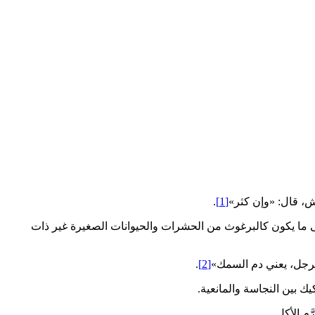
حش، قال: «وإن كثر»
[1]
.
ي إلى ما يكون كالبرغوث من الحشرات والحيوانات الصغيرة غير ذات
ه الرجل، يعني دم السمك»
[2]
.
يك بين النجاسة والمانعية.
مِ الأكل.