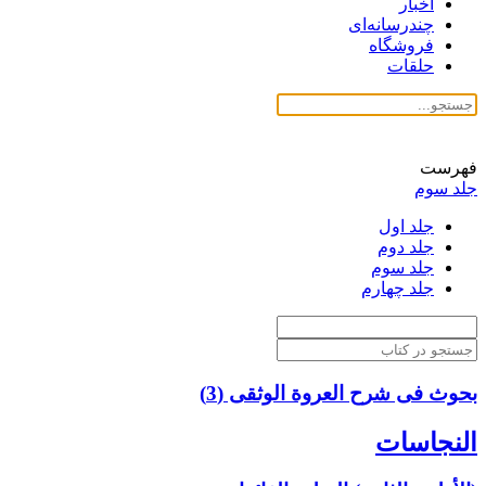
اخبار
چندرسانه‌ای
فروشگاه
حلقات
فهرست
جلد سوم
جلد اول
جلد دوم
جلد سوم
جلد چهارم
بحوث فی شرح العروة الوثقی (3)
النجاسات‏