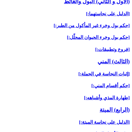
(الأول و الثاني) البول والغائط
[الدليل على نجاستهما:]
[حكم بول وخرء غير المأكول من الطير:]
[حكم بول وخرء الحيوان المحلّل:]
[فروع وتطبيقات:]
(الثالث) المني‏
[إثبات النجاسة في الجملة:]
[حكم أقسام المني:]
[طهارة المذي وأشباهه:]
(الرابع) الميتة
[الدليل على نجاسة الميتة:]