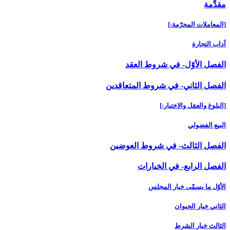
مقدِّمة
[المعاملات المحرّمة:]
آداب التجارة
الفصل الأوّل- في شروط العقد
الفصل الثاني- في شروط المتعاقدين‏
[البلوغ والعقل والاختيار:]
البيع الفضولي
الفصل الثالث- في شروط العوضين‏
الفصل الرابع- في الخيارات‏
الأوّل ما يسمّى خيار المجلس
الثاني خيار الحيوان
الثالث خيار الشرط