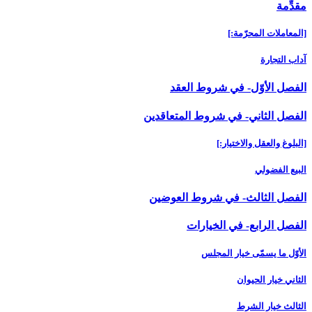
مقدِّمة
[المعاملات المحرّمة:]
آداب التجارة
الفصل الأوّل- في شروط العقد
الفصل الثاني- في شروط المتعاقدين‏
[البلوغ والعقل والاختيار:]
البيع الفضولي
الفصل الثالث- في شروط العوضين‏
الفصل الرابع- في الخيارات‏
الأوّل ما يسمّى خيار المجلس
الثاني خيار الحيوان
الثالث خيار الشرط