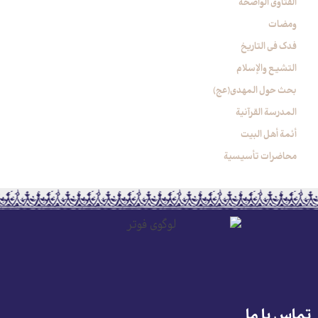
الفتاوی الواضحة
ومضات
فدک فی التاریخ
التشیع والإسلام
بحث حول المهدي(عج)
المدرسة القرآنیة
أئمة أهل البیت
محاضرات تأسیسیة
تماس با ما