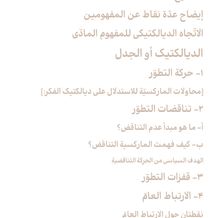
إيضاح عدّة نقاط عن المفهومين
الاتّجاه الديالكتيكي للمفهوم المادّي
الديالكتيك أو الجدل‏
1- حركة التطوّر
[محاولات الماركسيّة للاستدلال على ديالكتيك الفكر:]
2- تناقضات التطوّر
أ- ما هو مبدأ عدم التناقض؟
ب- كيف فهمت الماركسية التناقض؟
الهدف السياسي من الحركة التناقضية
3- قفزات التطوّر
4- الارتباط العامّ‏
نقطتان حول الارتباط العامّ