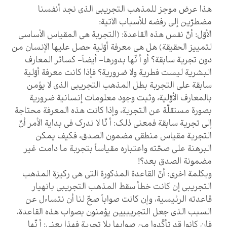
هذا عرض موجز للمذهب التجريبي الذي نجد أنفسنا
مضطرّين إلى رفضه للأسباب الآتية:
الأوّل: أنّ نفس هذه القاعدة: (التجربة هي المقياس الأساسي
لتمييز الحقيقة) هل هي معرفة أوّلية حصل عليها الإنسان من
دون تجربة سابقة؟ أو أ نّها بدورها- أيضاً- كسائر المعارف
البشرية ليست فطرية ولا ضرورية؟ فإذا كانت معرفة أوّلية
سابقة على التجربة بطل المذهب التجريبي الذي لا يؤمن
بالمعارف الأوّلية، وثبت وجود معلومات إنسانية ضرورية
بصورة مستقلّة عن التجربة، وإذا كانت هذه المعرفة محتاجة
إلى تجربة سابقة فمعنى ذلك: أ نّا لا ندرك في بداية الأمر أنّ
التجربة مقياس منطقي مضمون الصدق، فكيف يمكن
البرهنة على صحّته واعتباره مقياساً بتجربة ما دامت غير
مضمونة الصدق بعد؟!
وبكلمة اخرى: أنّ القاعدة المذكورة التي هي ركيزة المذهب
التجريبي إن كانت خطأ سقط المذهب التجريبي بانهيار
قاعدته الرئيسية، وإن كانت صواباً صحّ لنا أن نتساءل عن
السبب الذي جعل التجريبيين يؤمنون بصواب هذه القاعدة،
فإن كانوا قد تأكّدوا من صوابها بلا تجربة فهذا يعني: أ نّها