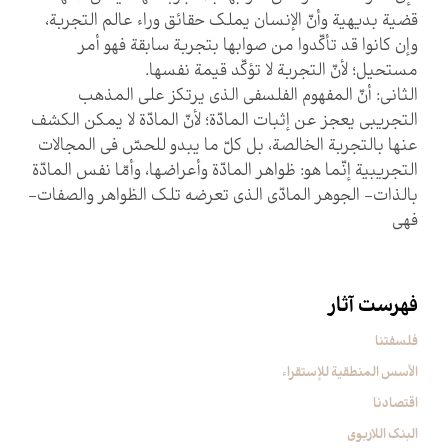
قضية بديهية وأنّ الإنسان يملك حقائق وراء عالم التجربة،
وإن كانوا قد تأكّدوا من صوابها بتجربة سابقة فهو أمر
مستحيل؛ لأنّ التجربة لا تؤكّد قيمة نفسها.
الثاني: أنّ المفهوم الفلسفي الذي يرتكز على المذهب
التجريبي يعجز عن إثبات المادّة؛ لأنّ المادّة لا يمكن الكشف
عنها بالتجربة الخالصة، بل كلّ ما يبدو للحسّ في المجالات
التجريبية إنّما هو: ظواهر المادّة وأعراضها، وأمّا نفس المادّة
بالذات- الجوهر المادّي الذي تعرضه تلك الظواهر والصفات-
فهي‏
فهرست آثار
فلسفتنا
الأسس المنطقیة للإستقراء
اقتصادنا
البنک اللاربوی