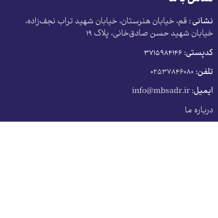
نشانی :
قم، خیابان هنرستان، خیابان شهید تراب نجف‌زاده،
خیابان شهید حسن صادق‌خانی، پلاک ١٩
کدپستی:
٣٧١۵٩٨۴١۴۶
تلفن:
۰۲۵۳۷۸۴۶۰۸۰
ایمیل:
info@mbsadr.ir
درباره ما