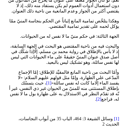
نعم، لو كان الجواز معلّقاً على عنوان ما يخرج من المأكول من
دون استعمال أدوات العموم لم يكن يستفاد منه ذلك، إذ لا
يقتضي أكثر من الجواز وعدم المانعية من ناحية ذلك العنوان.
وهكذا يتلخّص تمامية المانع إثباتاً عن الحكم بنجاسة المنيّ ممّا
يؤكل لحمه على تقدير تمامية المقتضي.
الجهة الثالثة: في حكم منيّ ما لا نفس له من الحيوانات.
والبحث فيه من ناحية المقتضي هو البحث في الجهة السابقة،
إذ لا بأس بالإطلاق في رواية محمد بن مسلم، إلّاإذا شكّك في
أصل صدق عنوان المنيّ حقيقةً على ماء الحيوانات التي ليس
لها نفس سائلة، وهو تشكيك ليس بالبعيد.
وأمّا البحث من ناحية المانع فالمقيِّد للإطلاق: إمّا الإجماع
المدّعى‏ على الطهارة، وإمّا مثل قولهم عليهم السلام: «لا
يفسد الماء إلّاما كانت له نفس سائلة»
[1]
، حيث يتمسّك
بإطلاق المستثنى منه للمنيّ من الحيوان غير ذي النفس، غير أ
نّه قد تقدّم النظر في الاستدلال به على طهارة بول ما لا نفس
له، فراجع‏
[2]
.
[1]
وسائل الشيعة 3: 464، الباب 35 من أبواب النجاسات،
الحديث 2