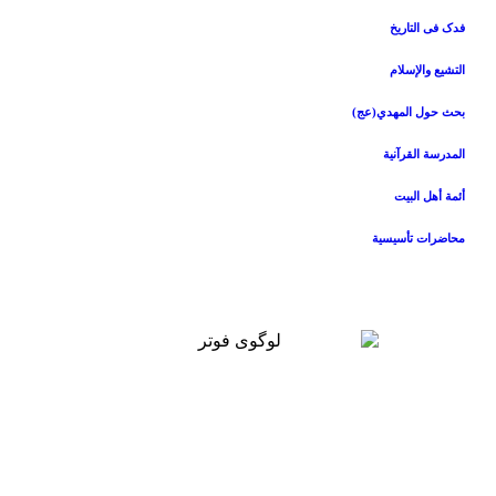
فدک فی التاریخ
التشیع والإسلام
بحث حول المهدي(عج)
المدرسة القرآنیة
أئمة أهل البیت
محاضرات تأسیسیة