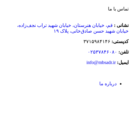
تماس با ما
نشانی :
قم، خیابان هنرستان، خیابان شهید تراب نجف‌زاده،
خیابان شهید حسن صادق‌خانی، پلاک ١٩
کدپستی:
٣٧١۵٩٨۴١۴۶
تلفن:
۰۲۵۳۷۸۴۶۰۸۰
ایمیل:
info@mbsadr.ir
درباره ما