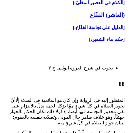
[الكلام في العصير المغليّ:]
(العاشر) الفقّاع‏
[الدليل على نجاسة الفقّاع:]
[حكم ماء الشعير:]
بحوث في شرح العروة الوثقى ج ۳
88
المنظور إليه في الرواية وإن كان هو المانعية في الصلاة إلّاأنّ
تجويز الصلاة في كلّ شي‏ءٍ ممّا يؤكل لحمه يدلّ بالالتزام على
نفي محذور النجاسة فيها أيضاً، إذ لولا ذلك لكان الحكم بالجواز
جهتيّاً، وهو خلاف ظاهر حال المولى وتصدّيه بنفسه بالعموم؛
لبيان جواز الصلاة في كلّ شي‏ءٍ منه.