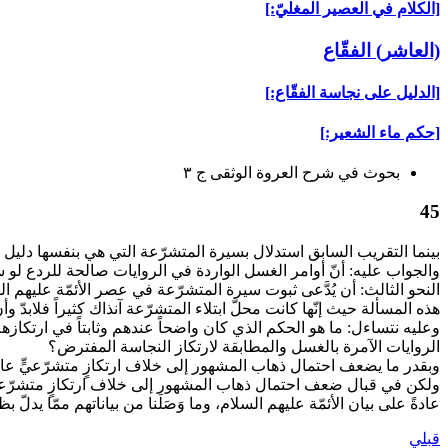
[الكلام في العصير المغليّ:]
(العاشر) الفقّاع‏
[الدليل على نجاسة الفقّاع:]
[حكم ماء الشعير:]
بحوث في شرح العروة الوثقى ج ۳
45
بينما التقريب السابق استدلال بسيرة المتشرّعة التي هي بنفسها دليل إنّ
والجواب عليه: أنّ أوامر الغسل الواردة في الروايات صالحة للردع لو س
النحو الثالث: أن يُدَّعى ثبوت سيرة المتشرّعة في عصر الأئمّة عليهم ال
هذه المسألة حيث إنّها كانت محلّ ابتلاء المتشرّعة آنذاك كثيراً فلابدّ و
وعليه نتساءل: ما هو الحكم الذي كان واضحاً عندهم وثابتاً في ارتكا
الروايات الآمرة بالغسل والمطابقة لارتكاز النجاسة المفترض؟
وبقدر ما يضعف احتمال ذهاب المشهور إلى خلاف ارتكازٍ متشرّعيٍّ عامٍّ م
ولكن في قبال ضعف احتمال ذهاب المشهور إلى خلاف ارتكازٍ متشرّعيٍّ عام
عادةً على بيان الأئمّة عليهم السلام، وما وَصَلَنا من بياناتهم ممّا يد
قبلي