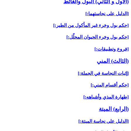
(الأول و الثاني) البول والغائط
[الدليل على نجاستهما:]
[حكم بول وخرء غير المأكول من الطير:]
[حكم بول وخرء الحيوان المحلّل:]
[فروع وتطبيقات:]
(الثالث) المني‏
[إثبات النجاسة في الجملة:]
[حكم أقسام المني:]
[طهارة المذي وأشباهه:]
(الرابع) الميتة
[الدليل على نجاسة الميتة:]