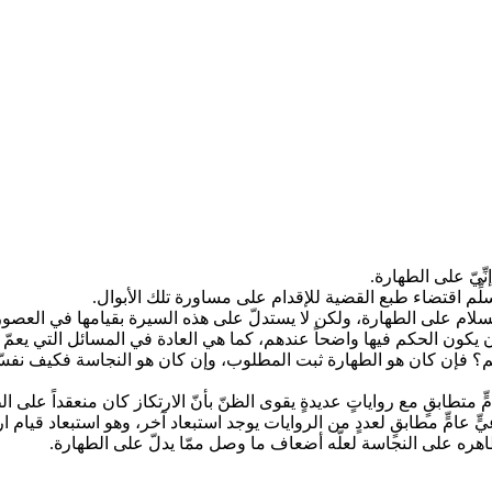
ِيّ على الطهارة.
لِّم اقتضاء طبع القضية للإقدام على مساورة تلك الأبوال.
سلام على الطهارة، ولكن لا يستدلّ على هذه السيرة بقيامها في العصور ال
أن يكون الحكم فيها واضحاً عندهم، كما هي العادة في المسائل التي يعمّ فيه
زهم؟ فإن كان هو الطهارة ثبت المطلوب، وإن كان هو النجاسة فكيف نفس
تطابقٍ مع رواياتٍ عديدةٍ يقوى الظنّ بأنّ الارتكاز كان منعقداً على ال
ٍّ مطابقٍ لعددٍ من الروايات يوجد استبعاد آخر، وهو استبعاد قيام ارتكا
لّ بظاهره على النجاسة لعلّه أضعاف ما وصل ممّا يدلّ على الطهارة.