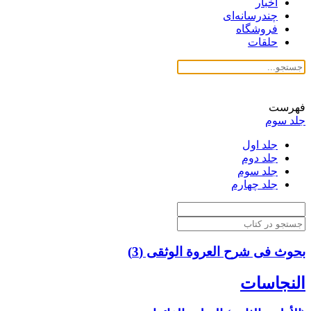
اخبار
چندرسانه‌ای
فروشگاه
حلقات
فهرست
جلد سوم
جلد اول
جلد دوم
جلد سوم
جلد چهارم
بحوث فی شرح العروة الوثقی (3)
النجاسات‏