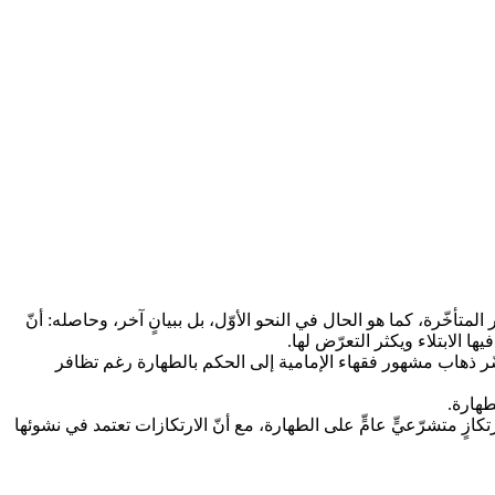
متأخّرة، كما هو الحال في النحو الأوّل، بل ببيانٍ آخر، وحاصله: أنّ
ا الابتلاء ويكثر التعرّض لها.
ّر ذهاب مشهور فقهاء الإمامية إلى الحكم بالطهارة رغم تظافر
طهارة.
زٍ متشرّعيٍّ عامٍّ على الطهارة، مع أنّ الارتكازات تعتمد في نشوئها