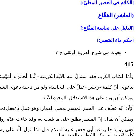
[الكلام في العصير المغليّ:]
(العاشر) الفقّاع‏
[الدليل على نجاسة الفقّاع:]
[حكم ماء الشعير:]
بحوث في شرح العروة الوثقى ج ۳
415
وأمّا الكتاب الكريم فقد استدلّ منه بالآية الكريمة «إِنَّمَا الْخَمْرُ وَ الْمَيْسِرُ وَ ا
بدعوى: أنّ كلمة «رجس» تدلّ على النجاسة، ولو من ناحية دعوى الش
ويمكن أن يورد على هذا الاستدلال بالوجوه الآتية:
أوّلًا: أ نّه عَطَفَ على الخمر الميسر بمعنى القمار، وهو عمل لا تعقل ن
ويمكن أن يقال: إنّ الميسر يطلق على ما يلعب به، وقد جاءت عدّة روايات
ففي رواية جابر، عن أبي جعفر عليه السلام قال: لمّا أنزل اللَّه على رسو
كلّما تُقُومِرَ به، حتّى‏ الكِعاب والجوز. قيل: