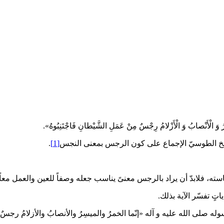
لْأَنْصابُ وَ الْأَزْلامُ رِجْسٌ مِنْ عَمَلِ الشَّيْطانِ فَاجْتَنِبُوهُ».
يخ الطوسيّ الإجماع على كون الرجس بمعنى النجس‏
[1]
.
جاسته، فلابدّ أن يراد بالرجس معنىً يناسب جعله وصفاً للعين والعمل معاً،
ٍ تفسّر الآية بذلك.
له صلى الله عليه و آله «إنّما الخمرُ والميسِرُ والأنصابُ والأزلامُ رجس