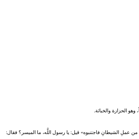
 وهو الحزازة والخباثة.
ٌ من عملِ الشيطانِ فاجتنبوه» قيل: يا رسول اللَّه، ما الميسر؟ فقال: