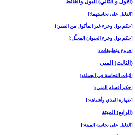
(الأول و الثاني) البول والغائط
[الدليل على نجاستهما:]
[حكم بول وخرء غير المأكول من الطير:]
[حكم بول وخرء الحيوان المحلّل:]
[فروع وتطبيقات:]
(الثالث) المني‏
[إثبات النجاسة في الجملة:]
[حكم أقسام المني:]
[طهارة المذي وأشباهه:]
(الرابع) الميتة
[الدليل على نجاسة الميتة:]