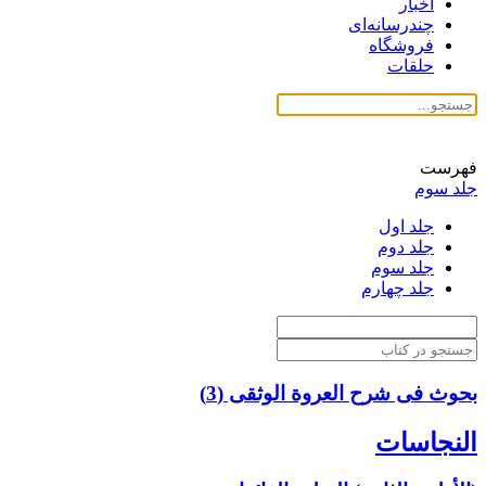
اخبار
چندرسانه‌ای
فروشگاه
حلقات
فهرست
جلد سوم
جلد اول
جلد دوم
جلد سوم
جلد چهارم
بحوث فی شرح العروة الوثقی (3)
النجاسات‏