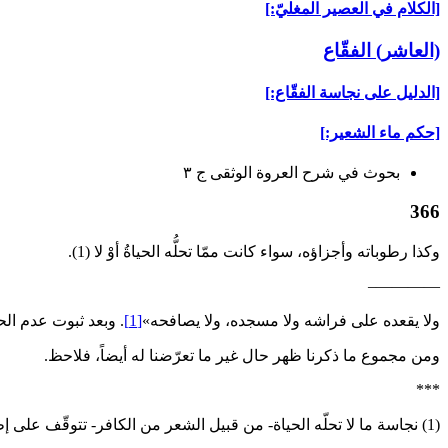
[الكلام في العصير المغليّ:]
(العاشر) الفقّاع‏
[الدليل على نجاسة الفقّاع:]
[حكم ماء الشعير:]
بحوث في شرح العروة الوثقى ج ۳
366
وكذا رطوباته وأجزاؤه، سواء كانت ممّا تحلُّه الحياةُ أوْ لا (1).
————–
ولا يقعده على فراشه ولا مسجده، ولا يصافحه»
[1]
. وبعد ثبوت عدم ال
ومن مجموع ما ذكرنا ظهر حال غير ما تعرّضنا له أيضاً، فلاحظ.
***
(1) نجاسة ما لا تحلّه الحياة- من قبيل الشعر من الكافر- تتوقّف على إطلاقٍ في دليل نجاسته يشمل ذلك.