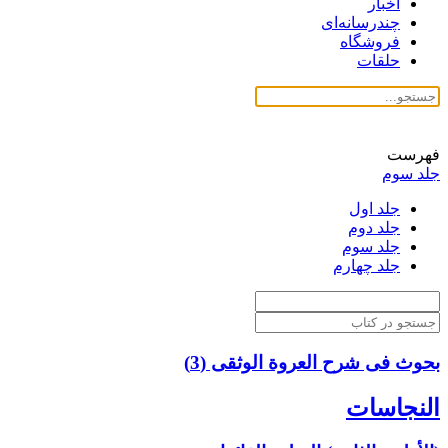
اخبار
چندرسانه‌ای
فروشگاه
حلقات
فهرست
جلد سوم
جلد اول
جلد دوم
جلد سوم
جلد چهارم
بحوث فی شرح العروة الوثقی (3)
النجاسات‏