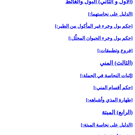
(الأول و الثاني) البول والغائط
[الدليل على نجاستهما:]
[حكم بول وخرء غير المأكول من الطير:]
[حكم بول وخرء الحيوان المحلّل:]
[فروع وتطبيقات:]
(الثالث) المني‏
[إثبات النجاسة في الجملة:]
[حكم أقسام المني:]
[طهارة المذي وأشباهه:]
(الرابع) الميتة
[الدليل على نجاسة الميتة:]