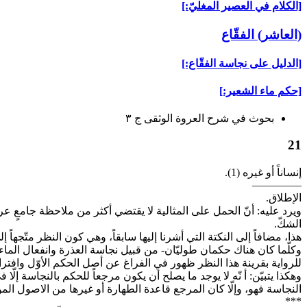
[الكلام في العصير المغليّ:]
(العاشر) الفقّاع‏
[الدليل على نجاسة الفقّاع:]
[حكم ماء الشعير:]
بحوث في شرح العروة الوثقى ج ۳
21
إنساناً أو غيره (1).
————–
الإطلاق.
ويرد عليه: أنّ الحمل على المثالية لا يقتضي أكثر من ملاحظة جامعٍ عرفيّ
الشكّ.
هذا، مضافاً إلى النكتة التي أشرنا إليها سابقاً، وهي كون النظر متّجهاً
وكلّما كان هناك حكمان طوليّان- من قبيل نجاسة العذرة وانفعال الماء
للرواية بقرينة هذا النظر ظهور في الفراغ عن أصل الحكم الأوّل وافترا
وهكذا يتبيّن: أ نّه لا يوجد ما يصلح أن يكون مرجعاً للحكم بالنجاسة إلّ
النجاسة فهو، وإلّا كان المرجع قاعدة الطهارة أو غيرها من الاصول المؤمّ
***