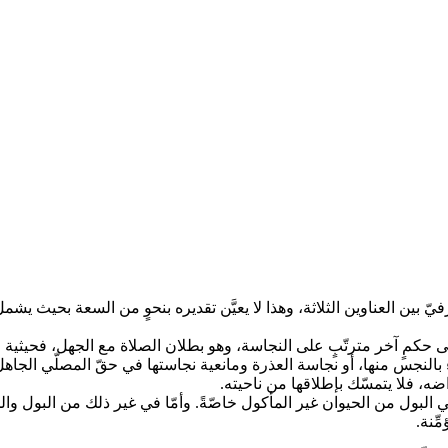
 بين العناوين الثلاثة، وهذا لا يعيَّن تقديره بنحوٍ من السعة بحيث يشمل
 إلى حكمٍ آخر مترتّبٍ على النجاسة، وهو بطلان الصلاة مع الجهل، فحيثية 
 بالنجس منها، أو نجاسة العذرة ومانعية نجاستها في حقّ المصلّي الجا
ضه، فلا يتمسّك بإطلاقها من ناحيته.
ا في البول من الحيوان غير المأكول خاصّةً. وأمّا في غير ذلك من البول وا
ِنة.