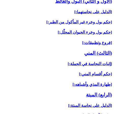
(الأول و الثاني) البول والغائط
[الدليل على نجاستهما:]
[حكم بول وخرء غير المأكول من الطير:]
[حكم بول وخرء الحيوان المحلّل:]
[فروع وتطبيقات:]
(الثالث) المني‏
[إثبات النجاسة في الجملة:]
[حكم أقسام المني:]
[طهارة المذي وأشباهه:]
(الرابع) الميتة
[الدليل على نجاسة الميتة:]