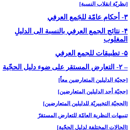
[نظريّة انقلاب النسبة]
۳- أحكام عامّة للجَمع العرفي‏
۴- نتائج الجمع العرفي بالنسبة الى‏ الدليلِ
المغلوب‏
۵- تطبيقات للجمع العرفي‏
– ۲- التعارض المستقر على‏ ضوء دليل الحجّية
[حجيّة الدليلين المتعارضين معاً]
[حجيّة أحد الدليلين المتعارضين]
[الحجيّة التخييريّة للدليلين المتعارضين]
تنبيهات النظرية العامّة للتعارض المستقرّ
[الحالات المختلفة لدليل الحجّية]