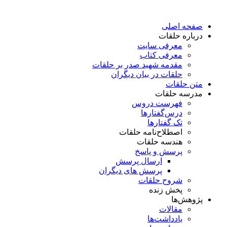
پرش
به
صفحه اصلی
محتوا
درباره حلقات
معرفی سایت
معرفی کتاب
مقدمه شهید صدر بر حلقات
حلقات در بیان دیگران
متن حلقات
مدرسه حلقات
فهرست دروس
درس‌گفتار‌ها
تک گفتارها
اصطلاح‌نامه حلقات
هندسه حلقات
پرسش و پاسخ
ارسال پرسش
پرسش های دیگران
شروح حلقات
پخش زنده
پژوهش‌ها
مقالات
یادداشت‌ها