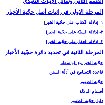
القسم الثاني ‏وسائل الإثبات التعبّدي‏
المرحلة الاولى ‏في إثبات أصل حجّية الأخبار
۱- [دلالة الكتاب على حجّية الخبر
]
۲- [دلالة السنّة على حجّية الخبر]
۳- [دلالة العقل على حجّية الخبر]
المرحلة الثانية في تحديد دائرة حجّية الأخبار
حجّية الخبر مع الواسطة
قاعدة التسامح في أدلّة السنن
حجّية الظهور
أقسام الدلالة
دليل حجّية الظهور