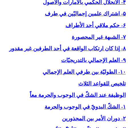
۴- الانحلال الحكمي بالأمارات والاصول
۵- اشتراك علمين إجماليّين في طرف
۶- حكم ملاقي أحد الأطراف
۷- الشبهة غير المحصورة
۸- إذا كان ارتكاب الواقعة في أحد الطرفين غير مقدور
۹- العلم الإجمالي بالتدريجيّات
۱۰- الطوليّة بين طرفي العلم الإجمالي
تلخيص للقواعد الثلاث
الوظيفة عند الشكّ في ‏الوجوب والحرمة معاً
۱- الشكّ البدويّ في الوجوب والحرمة
۲- دوران الأمر بين المحذورين