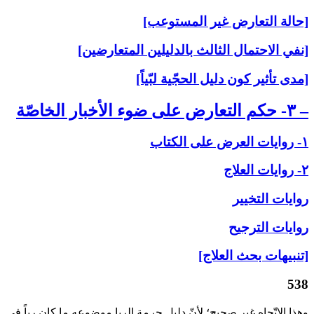
[حالة التعارض غير المستوعب]
[نفي الاحتمال الثالث بالدليلين المتعارضين]
[مدى تأثير كون دليل الحجّية لبّياً]
– ۳- حكم التعارض على‏ ضوء الأخبار الخاصّة
۱- روايات العرض على‏ الكتاب
۲- روايات العلاج‏
روايات التخيير
روايات الترجيح
[تنبيهات بحث العلاج]
538
وهذا الاتّجاه غير صحيح؛ لأنّ دليل حرمة الربا موضوعه ما كان رباً في