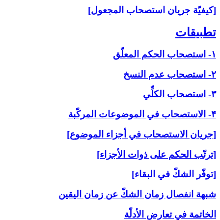
[كيفيّة جريان استصحاب المجعول]
تطبيقات‏
۱- استصحاب الحكم المعلّق
۲- استصحاب عدم النسخ
۳- استصحاب الكلِّي
۴- الاستصحاب في الموضوعات المركّبة
[جريان الاستصحاب في أجزاء الموضوع]
[ترتّب الحكم على ذوات الأجزاء]
[توفّر الشكّ في البقاء]
شبهة انفصال زمان الشكّ عن زمان اليقين
الخاتمة في تعارض الأدلّة