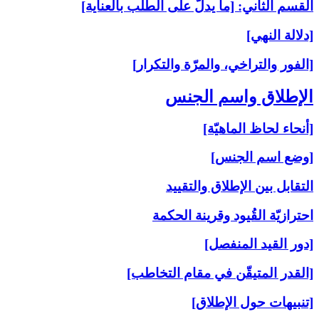
القسم الثاني: [ما يدلّ على الطلب بالعناية]
[دلالة النهي]
[الفور والتراخي، والمرّة والتكرار]
الإطلاق واسم الجنس‏
[أنحاء لحاظ الماهيّة]
[وضع اسم الجنس]
التقابل بين الإطلاق والتقييد
احترازيّة القُيود وقرينة الحكمة
[دور القيد المنفصل]
[القدر المتيقّن في مقام التخاطب]
[تنبيهات حول الإطلاق]