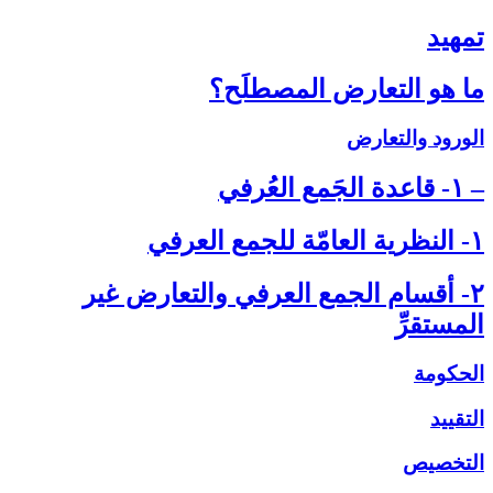
تمهيد
ما هو التعارض المصطلَح؟
الورود والتعارض
– ۱- قاعدة الجَمع العُرفي‏
۱- النظرية العامّة للجمع العرفي‏
۲- أقسام الجمع العرفي والتعارض غير
المستقرِّ
الحكومة
التقييد
التخصيص