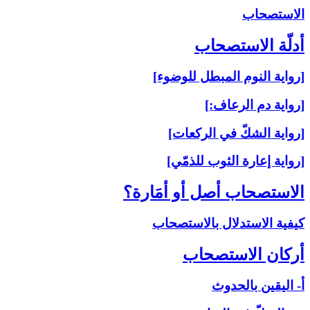
الاستصحاب‏
أدلّة الاستصحاب‏
[رواية النوم المبطل للوضوء]
[رواية دم الرعاف:]
[رواية الشكّ في الركعات]
[رواية إعارة الثوب للذمّي]
الاستصحاب أصل أو أمَارة؟
كيفية الاستدلال بالاستصحاب
أركان الاستصحاب‏
أ- اليقين بالحدوث