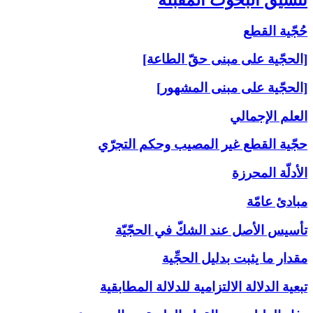
حُجّية القطع
[الحجّية على مبنى حقّ الطاعة]
[الحجّية على مبنى المشهور]
العلم الإجمالي
حجّية القطع غير المصيب وحكم التجرّي
الأدلّة المحرزة
مبادئ عامّة
تأسيس الأصل عند الشكّ في الحجّيّة
مقدار ما يثبت بدليل الحجِّية
تبعية الدلالة الالتزامية للدلالة المطابقية