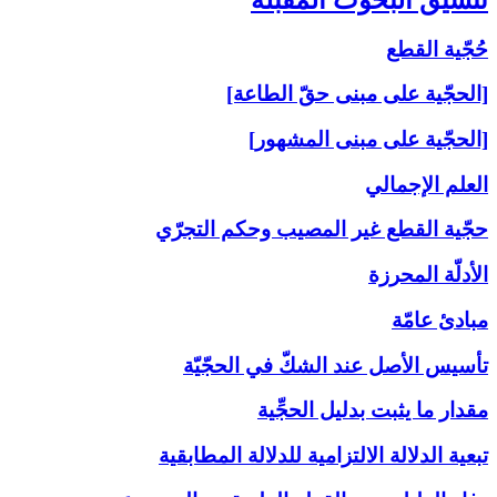
حُجّية القطع
[الحجّية على مبنى حقّ الطاعة]
[الحجّية على مبنى المشهور]
العلم الإجمالي
حجّية القطع غير المصيب وحكم التجرّي
الأدلّة المحرزة
مبادئ عامّة
تأسيس الأصل عند الشكّ في الحجّيّة
مقدار ما يثبت بدليل الحجِّية
تبعية الدلالة الالتزامية للدلالة المطابقية