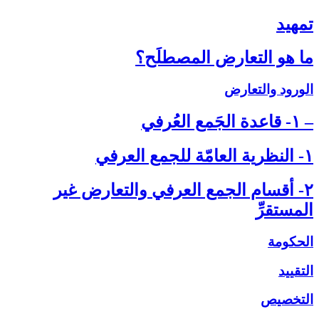
تمهيد
ما هو التعارض المصطلَح؟
الورود والتعارض
– ۱- قاعدة الجَمع العُرفي‏
۱- النظرية العامّة للجمع العرفي‏
۲- أقسام الجمع العرفي والتعارض غير
المستقرِّ
الحكومة
التقييد
التخصيص