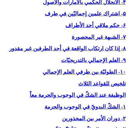
۴- الانحلال الحكمي بالأمارات والاصول
۵- اشتراك علمين إجماليّين في طرف
۶- حكم ملاقي أحد الأطراف
۷- الشبهة غير المحصورة
۸- إذا كان ارتكاب الواقعة في أحد الطرفين غير مقدور
۹- العلم الإجمالي بالتدريجيّات
۱۰- الطوليّة بين طرفي العلم الإجمالي
تلخيص للقواعد الثلاث
الوظيفة عند الشكّ في ‏الوجوب والحرمة معاً
۱- الشكّ البدويّ في الوجوب والحرمة
۲- دوران الأمر بين المحذورين