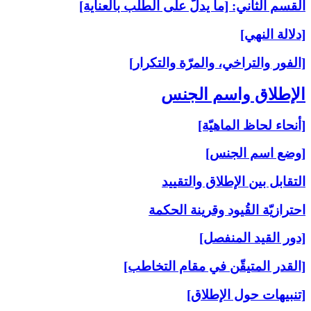
القسم الثاني: [ما يدلّ على الطلب بالعناية]
[دلالة النهي]
[الفور والتراخي، والمرّة والتكرار]
الإطلاق واسم الجنس‏
[أنحاء لحاظ الماهيّة]
[وضع اسم الجنس]
التقابل بين الإطلاق والتقييد
احترازيّة القُيود وقرينة الحكمة
[دور القيد المنفصل]
[القدر المتيقّن في مقام التخاطب]
[تنبيهات حول الإطلاق]