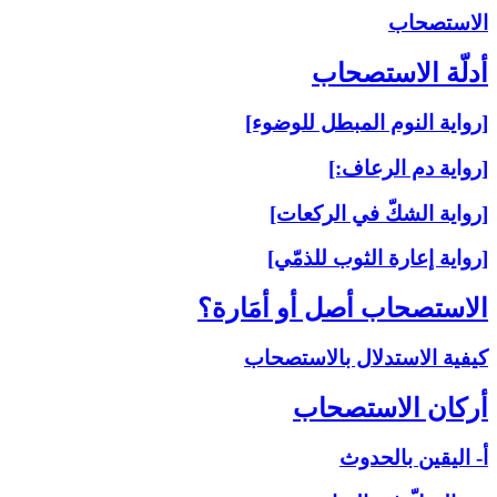
الاستصحاب‏
أدلّة الاستصحاب‏
[رواية النوم المبطل للوضوء]
[رواية دم الرعاف:]
[رواية الشكّ في الركعات]
[رواية إعارة الثوب للذمّي]
الاستصحاب أصل أو أمَارة؟
كيفية الاستدلال بالاستصحاب
أركان الاستصحاب‏
أ- اليقين بالحدوث