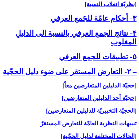
[نظريّة انقلاب النسبة]
۳- أحكام عامّة للجَمع العرفي‏
۴- نتائج الجمع العرفي بالنسبة الى‏ الدليلِ
المغلوب‏
۵- تطبيقات للجمع العرفي‏
– ۲- التعارض المستقر على‏ ضوء دليل الحجّية
[حجيّة الدليلين المتعارضين معاً]
[حجيّة أحد الدليلين المتعارضين]
[الحجيّة التخييريّة للدليلين المتعارضين]
تنبيهات النظرية العامّة للتعارض المستقرّ
[الحالات المختلفة لدليل الحجّية]