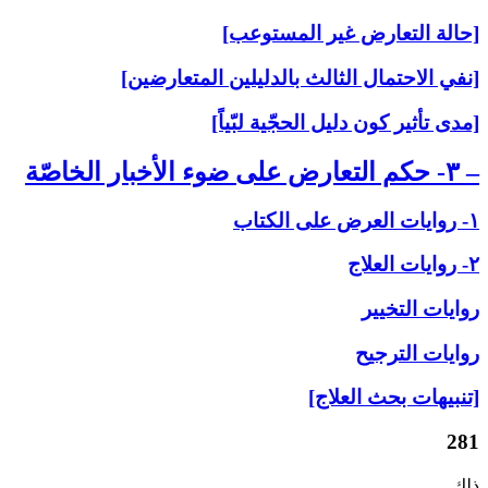
[حالة التعارض غير المستوعب]
[نفي الاحتمال الثالث بالدليلين المتعارضين]
[مدى تأثير كون دليل الحجّية لبّياً]
– ۳- حكم التعارض على‏ ضوء الأخبار الخاصّة
۱- روايات العرض على‏ الكتاب
۲- روايات العلاج‏
روايات التخيير
روايات الترجيح
[تنبيهات بحث العلاج]
281
ذلك.