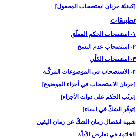
[كيفيّة جريان استصحاب المجعول]
تطبيقات‏
۱- استصحاب الحكم المعلّق
۲- استصحاب عدم النسخ
۳- استصحاب الكلِّي
۴- الاستصحاب في الموضوعات المركّبة
[جريان الاستصحاب في أجزاء الموضوع]
[ترتّب الحكم على ذوات الأجزاء]
[توفّر الشكّ في البقاء]
شبهة انفصال زمان الشكّ عن زمان اليقين
الخاتمة في تعارض الأدلّة