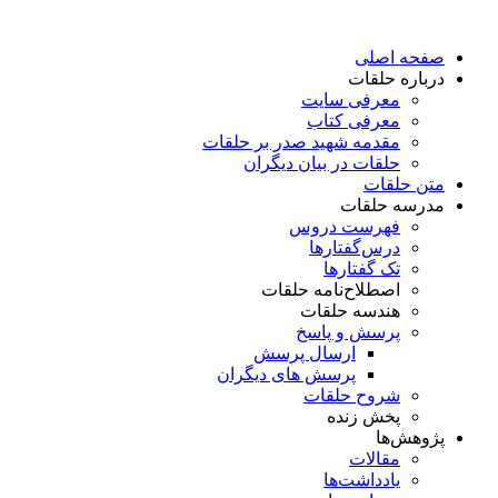
پرش
به
صفحه اصلی
محتوا
درباره حلقات
معرفی سایت
معرفی کتاب
مقدمه شهید صدر بر حلقات
حلقات در بیان دیگران
متن حلقات
مدرسه حلقات
فهرست دروس
درس‌گفتار‌ها
تک گفتارها
اصطلاح‌نامه حلقات
هندسه حلقات
پرسش و پاسخ
ارسال پرسش
پرسش های دیگران
شروح حلقات
پخش زنده
پژوهش‌ها
مقالات
یادداشت‌ها