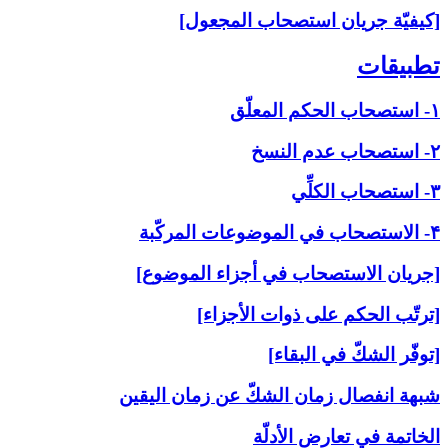
[كيفيّة جريان استصحاب المجعول]
تطبيقات‏
۱- استصحاب الحكم المعلّق
۲- استصحاب عدم النسخ
۳- استصحاب الكلِّي
۴- الاستصحاب في الموضوعات المركّبة
[جريان الاستصحاب في أجزاء الموضوع]
[ترتّب الحكم على ذوات الأجزاء]
[توفّر الشكّ في البقاء]
شبهة انفصال زمان الشكّ عن زمان اليقين
الخاتمة في تعارض الأدلّة