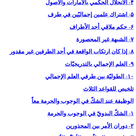
۴- الانحلال الحكمي بالأمارات والاصول
۵- اشتراك علمين إجماليّين في طرف
۶- حكم ملاقي أحد الأطراف
۷- الشبهة غير المحصورة
۸- إذا كان ارتكاب الواقعة في أحد الطرفين غير مقدور
۹- العلم الإجمالي بالتدريجيّات
۱۰- الطوليّة بين طرفي العلم الإجمالي
تلخيص للقواعد الثلاث
الوظيفة عند الشكّ في ‏الوجوب والحرمة معاً
۱- الشكّ البدويّ في الوجوب والحرمة
۲- دوران الأمر بين المحذورين