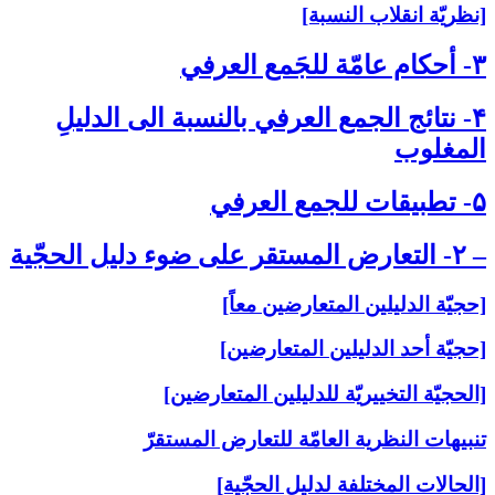
[نظريّة انقلاب النسبة]
۳- أحكام عامّة للجَمع العرفي‏
۴- نتائج الجمع العرفي بالنسبة الى‏ الدليلِ
المغلوب‏
۵- تطبيقات للجمع العرفي‏
– ۲- التعارض المستقر على‏ ضوء دليل الحجّية
[حجيّة الدليلين المتعارضين معاً]
[حجيّة أحد الدليلين المتعارضين]
[الحجيّة التخييريّة للدليلين المتعارضين]
تنبيهات النظرية العامّة للتعارض المستقرّ
[الحالات المختلفة لدليل الحجّية]