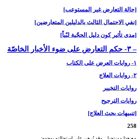
[حالة التعارض غير المستوعب]
[نفي الاحتمال الثالث بالدليلين المتعارضين]
[مدى تأثير كون دليل الحجّية لبّياً]
– ۳- حكم التعارض على‏ ضوء الأخبار الخاصّة
۱- روايات العرض على‏ الكتاب
۲- روايات العلاج‏
روايات التخيير
روايات الترجيح
[تنبيهات بحث العلاج]
258
مع هذا مستحيل. وقد بُرهِن على استحالته بوجوه: