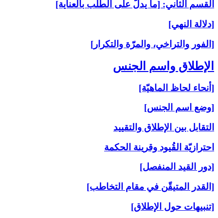
القسم الثاني: [ما يدلّ على الطلب بالعناية]
[دلالة النهي]
[الفور والتراخي، والمرّة والتكرار]
الإطلاق واسم الجنس‏
[أنحاء لحاظ الماهيّة]
[وضع اسم الجنس]
التقابل بين الإطلاق والتقييد
احترازيّة القُيود وقرينة الحكمة
[دور القيد المنفصل]
[القدر المتيقّن في مقام التخاطب]
[تنبيهات حول الإطلاق]