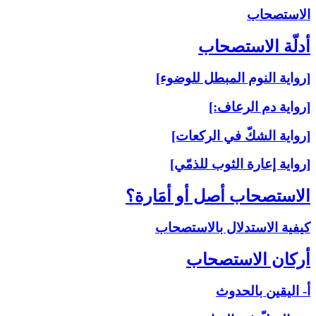
الاستصحاب‏
أدلّة الاستصحاب‏
[رواية النوم المبطل للوضوء]
[رواية دم الرعاف:]
[رواية الشكّ في الركعات]
[رواية إعارة الثوب للذمّي]
الاستصحاب أصل أو أمَارة؟
كيفية الاستدلال بالاستصحاب
أركان الاستصحاب‏
أ- اليقين بالحدوث