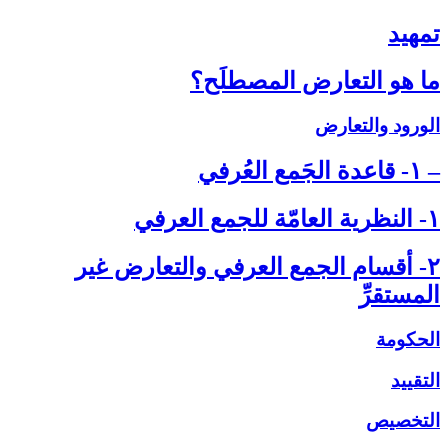
تمهيد
ما هو التعارض المصطلَح؟
الورود والتعارض
– ۱- قاعدة الجَمع العُرفي‏
۱- النظرية العامّة للجمع العرفي‏
۲- أقسام الجمع العرفي والتعارض غير
المستقرِّ
الحكومة
التقييد
التخصيص