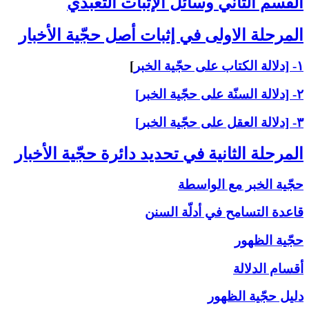
القسم الثاني ‏وسائل الإثبات التعبّدي‏
المرحلة الاولى ‏في إثبات أصل حجّية الأخبار
۱- [دلالة الكتاب على حجّية الخبر
]
۲- [دلالة السنّة على حجّية الخبر]
۳- [دلالة العقل على حجّية الخبر]
المرحلة الثانية في تحديد دائرة حجّية الأخبار
حجّية الخبر مع الواسطة
قاعدة التسامح في أدلّة السنن
حجّية الظهور
أقسام الدلالة
دليل حجّية الظهور