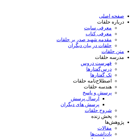
پرش
به
صفحه اصلی
محتوا
درباره حلقات
معرفی سایت
معرفی کتاب
مقدمه شهید صدر بر حلقات
حلقات در بیان دیگران
متن حلقات
مدرسه حلقات
فهرست دروس
درس‌گفتار‌ها
تک گفتارها
اصطلاح‌نامه حلقات
هندسه حلقات
پرسش و پاسخ
ارسال پرسش
پرسش های دیگران
شروح حلقات
پخش زنده
پژوهش‌ها
مقالات
یادداشت‌ها