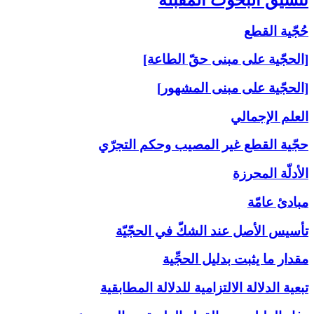
حُجّية القطع
[الحجّية على مبنى حقّ الطاعة]
[الحجّية على مبنى المشهور]
العلم الإجمالي
حجّية القطع غير المصيب وحكم التجرّي
الأدلّة المحرزة
مبادئ عامّة
تأسيس الأصل عند الشكّ في الحجّيّة
مقدار ما يثبت بدليل الحجِّية
تبعية الدلالة الالتزامية للدلالة المطابقية