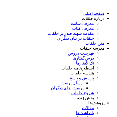
پرش
به
صفحه اصلی
محتوا
درباره حلقات
معرفی سایت
معرفی کتاب
مقدمه شهید صدر بر حلقات
حلقات در بیان دیگران
متن حلقات
مدرسه حلقات
فهرست دروس
درس‌گفتار‌ها
تک گفتارها
اصطلاح‌نامه حلقات
هندسه حلقات
پرسش و پاسخ
ارسال پرسش
پرسش های دیگران
شروح حلقات
پخش زنده
پژوهش‌ها
مقالات
یادداشت‌ها