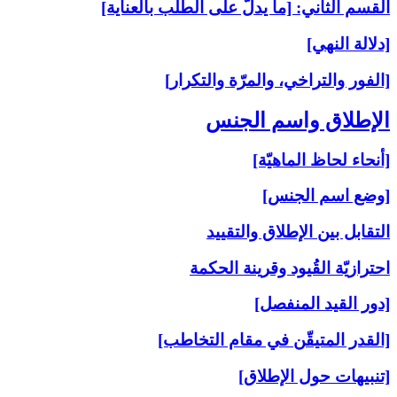
القسم الثاني: [ما يدلّ على الطلب بالعناية]
[دلالة النهي]
[الفور والتراخي، والمرّة والتكرار]
الإطلاق واسم الجنس‏
[أنحاء لحاظ الماهيّة]
[وضع اسم الجنس]
التقابل بين الإطلاق والتقييد
احترازيّة القُيود وقرينة الحكمة
[دور القيد المنفصل]
[القدر المتيقّن في مقام التخاطب]
[تنبيهات حول الإطلاق]