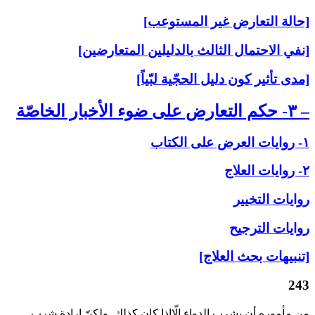
[حالة التعارض غير المستوعب]
[نفي الاحتمال الثالث بالدليلين المتعارضين]
[مدى تأثير كون دليل الحجّية لبّياً]
– ۳- حكم التعارض على‏ ضوء الأخبار الخاصّة
۱- روايات العرض على‏ الكتاب
۲- روايات العلاج‏
روايات التخيير
روايات الترجيح
[تنبيهات بحث العلاج]
243
من مأموره أن يشرب الدواء إلّاإذا كان كذلك. ولكنّ إرادة شرب