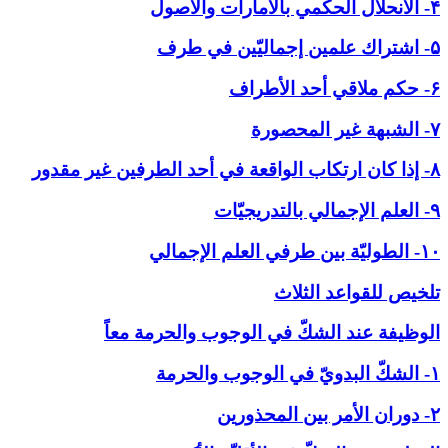
۴- الانحلال الحكمي بالأمارات والاصول
۵- اشتراك علمين إجماليّين في طرف
۶- حكم ملاقي أحد الأطراف
۷- الشبهة غير المحصورة
۸- إذا كان ارتكاب الواقعة في أحد الطرفين غير مقدور
۹- العلم الإجمالي بالتدريجيّات
۱۰- الطوليّة بين طرفي العلم الإجمالي
تلخيص للقواعد الثلاث
الوظيفة عند الشكّ في ‏الوجوب والحرمة معاً
۱- الشكّ البدويّ في الوجوب والحرمة
۲- دوران الأمر بين المحذورين