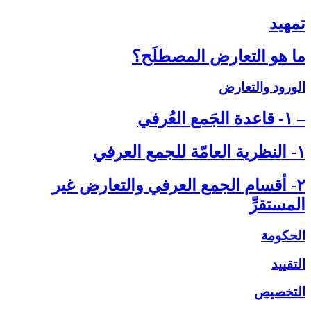
تمهيد
ما هو التعارض المصطلَح؟
الورود والتعارض
– ۱- قاعدة الجَمع العُرفي‏
۱- النظرية العامّة للجمع العرفي‏
۲- أقسام الجمع العرفي والتعارض غير
المستقرِّ
الحكومة
التقييد
التخصيص