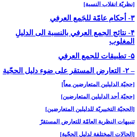
[نظريّة انقلاب النسبة]
۳- أحكام عامّة للجَمع العرفي‏
۴- نتائج الجمع العرفي بالنسبة الى‏ الدليلِ
المغلوب‏
۵- تطبيقات للجمع العرفي‏
– ۲- التعارض المستقر على‏ ضوء دليل الحجّية
[حجيّة الدليلين المتعارضين معاً]
[حجيّة أحد الدليلين المتعارضين]
[الحجيّة التخييريّة للدليلين المتعارضين]
تنبيهات النظرية العامّة للتعارض المستقرّ
[الحالات المختلفة لدليل الحجّية]