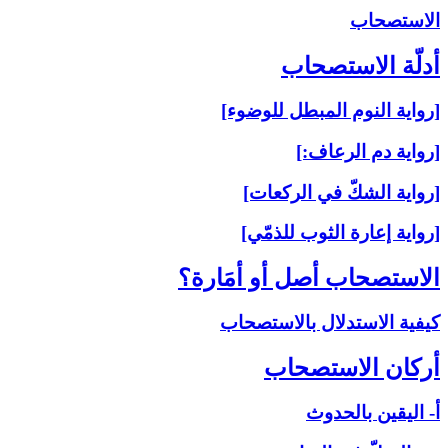
الاستصحاب‏
أدلّة الاستصحاب‏
[رواية النوم المبطل للوضوء]
[رواية دم الرعاف:]
[رواية الشكّ في الركعات]
[رواية إعارة الثوب للذمّي]
الاستصحاب أصل أو أمَارة؟
كيفية الاستدلال بالاستصحاب
أركان الاستصحاب‏
أ- اليقين بالحدوث