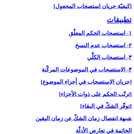
[كيفيّة جريان استصحاب المجعول]
تطبيقات‏
۱- استصحاب الحكم المعلّق
۲- استصحاب عدم النسخ
۳- استصحاب الكلِّي
۴- الاستصحاب في الموضوعات المركّبة
[جريان الاستصحاب في أجزاء الموضوع]
[ترتّب الحكم على ذوات الأجزاء]
[توفّر الشكّ في البقاء]
شبهة انفصال زمان الشكّ عن زمان اليقين
الخاتمة في تعارض الأدلّة