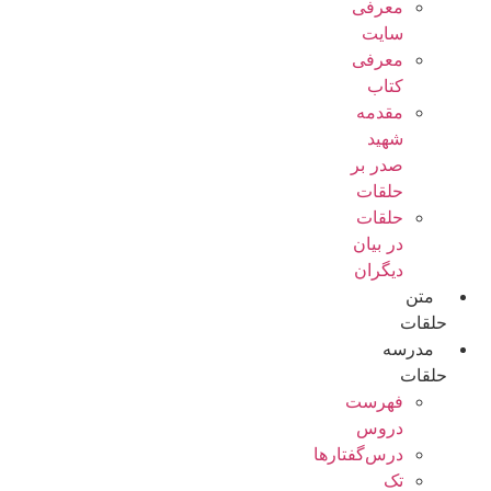
معرفی
سایت
معرفی
کتاب
مقدمه
شهید
صدر بر
حلقات
حلقات
در بیان
دیگران
متن
حلقات
مدرسه
حلقات
فهرست
دروس
درس‌گفتار‌ها
تک