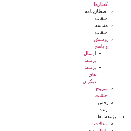
گفتارها
اصطلاح‌نامه
حلقات
هندسه
حلقات
پرسش
و پاسخ
ارسال
پرسش
پرسش
های
دیگران
شروح
حلقات
پخش
زنده
پژوهش‌ها
مقالات
یادداشت‌ها