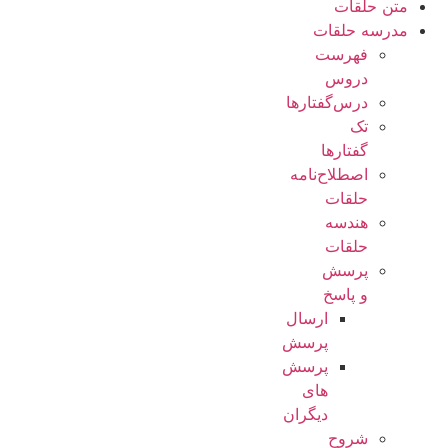
متن حلقات
مدرسه حلقات
فهرست
دروس
درس‌گفتار‌ها
تک
گفتارها
اصطلاح‌نامه
حلقات
هندسه
حلقات
پرسش
و پاسخ
ارسال
پرسش
پرسش
های
دیگران
شروح