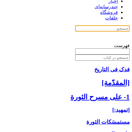
اخبار
چندرسانه‌ای
فروشگاه
حلقات
فهرست
فدک فی التاریخ
[المقدّمة]
1- على مسرح الثورة
[تمهيد:]
مستمسَكات الثورة