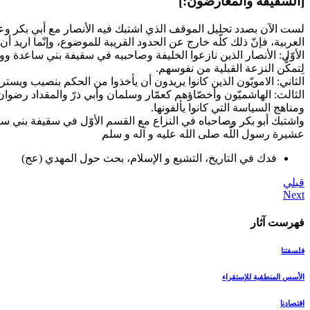
[السقيفة والمعارضون:]
لست الآن بصدد تحليل الموقف الذي اشتبك فيه الأنصار مع أبي بكر وع
العربية، فإنّ ذلك كلّه خارج عن الحدود القريبة للموضوع، وإنّما اريد أن
الأوّل: الأنصار الذين نازعوا الخليفة وصاحبيه في سقيفة بني ساعدة وو
لِتمكُّن النزعة القبلية من نفوسهم.
الثاني: الامويّون الذين كانوا يريدون أن يأخذوا من الحكم بنصيب ويس
الثالث: الهاشميّون وأخصّاؤهم كعمّار وسلمان وأبي ذرّ والمقداد رضوان
ومناهج السياسة التي كانوا يألفونها.
واشتبك أبو بكر وصاحباه في النزاع مع القسم الأوّل في سقيفة بني سا
عشيرة رسول اللَّه صلى الله عليه و آله و سلم‏
فدك في التاريخ، التشيع و الإسلام، بحث حول المهدي (عج)
قبلي
فهرست آثار
فلسفتنا
الأسس المنطقیة للإستقراء
اقتصادنا