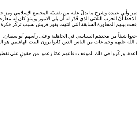
مر وأبي عبيدة وشرح ما يدلّ عليه من نفسيّة المجتمع الإسلامي ومزا
 الاحظ أنّ الحزب الثلاثي الذي قُدّر له أن يلي الامور يومئذٍ كان له معار
قعت بينهم المحاورة السابقة التي انتهت بفوز قريش بسبب تركّز فكرة الو
ترجعوا شيئاً من مجدهم السياسي في الجاهلية وعلى‏ رأسهم أبو سفيان.
 اللَّه عليهم وجماعات من الناس الذين كانوا يرون البيت الهاشمي هو ا
عدة، وركّزوا في ذلك الموقف دفاعهم عمّا زعموا من حقوقٍ على‏ نقطةٍ 