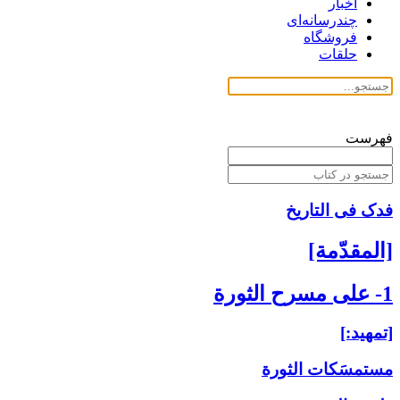
اخبار
چندرسانه‌ای
فروشگاه
حلقات
فهرست
فدک فی التاریخ
[المقدّمة]
1- على مسرح الثورة
[تمهيد:]
مستمسَكات الثورة