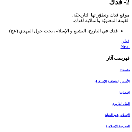
2- فدك‏
موقع فدك وتطوّراتها التاريخيّة.
القيمة المعنويّة والمادّية لفدك.
فدك في التاريخ، التشيع و الإسلام، بحث حول المهدي (عج)
قبلي
فهرست آثار
فلسفتنا
الأسس المنطقیة للإستقراء
اقتصادنا
البنک اللاربوی
الإسلام یقود الحیاة
المدرسة الإسلامیة