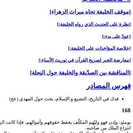
[موقف الخليفة تجاه ميراث الزهراء]
[نظرة على الحديث الذي رواه الخليفة:]
[عودٌ على بدء:]
[خلاصة المؤاخذات على الخليفة:]
[معارضة الخبر لصريح القرآن في توريث الأنبياء:]
[المناقشة بين الصدّيقة والخليفة حول النِحلة]
فهرس المصادر
فدك في التاريخ، التشيع و الإسلام، بحث حول المهدي (عج)
168
يومئذٍ، وإذن فهو وليّهم المكلّف بحفظ حقوقهم وأموالهم، فإذا كانت الز
انتزاع الملك من صاحبه.