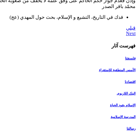
وإذن فعدم جواز حكم الحاكم على‏ وفق علمه لا يخفّف من صعوبة الحساب
محمّد باقر الصدر
فدك في التاريخ، التشيع و الإسلام، بحث حول المهدي (عج)
قبلي
فهرست آثار
فلسفتنا
الأسس المنطقیة للإستقراء
اقتصادنا
البنک اللاربوی
الإسلام یقود الحیاة
المدرسة الإسلامیة
رسالتنا