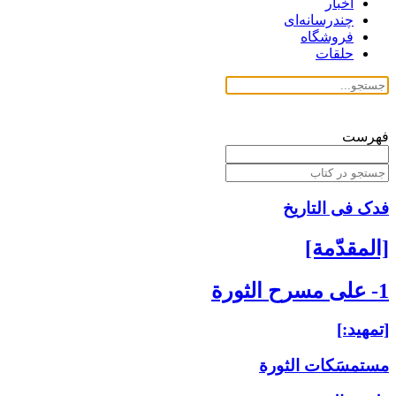
اخبار
چندرسانه‌ای
فروشگاه
حلقات
فهرست
فدک فی التاریخ
[المقدّمة]
1- على مسرح الثورة
[تمهيد:]
مستمسَكات الثورة