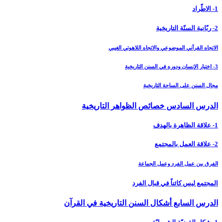
1- الاطّراد
2- ربّانية السنّة التاريخية
الاتجاه القرآني الموضوعي والاتجاه اللاهوتي الغيبي
3- اختيار الإنسان ودوره في السنن التاريخية
مجال السنن على الساحة التاريخية
الدرس السادس خصائص الظواهر التاريخية
1- علاقة الظاهرة بالهدف
2- علاقة العمل بالمجتمع
الفرق بين عمل الفرد وعمل الجماعة
المجتمع ليس كائناً في قبال الفرد
الدرس السابع أشكال السنن التاريخية في القرآن‏