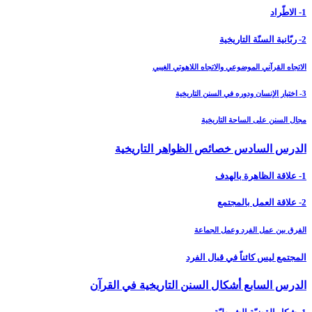
1- الاطّراد
2- ربّانية السنّة التاريخية
الاتجاه القرآني الموضوعي والاتجاه اللاهوتي الغيبي
3- اختيار الإنسان ودوره في السنن التاريخية
مجال السنن على الساحة التاريخية
الدرس السادس خصائص الظواهر التاريخية
1- علاقة الظاهرة بالهدف
2- علاقة العمل بالمجتمع
الفرق بين عمل الفرد وعمل الجماعة
المجتمع ليس كائناً في قبال الفرد
الدرس السابع أشكال السنن التاريخية في القرآن‏