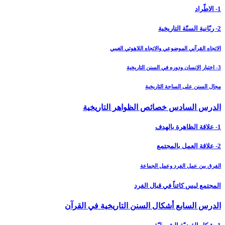
1- الاطّراد
2- ربّانية السنّة التاريخية
الاتجاه القرآني الموضوعي والاتجاه اللاهوتي الغيبي
3- اختيار الإنسان ودوره في السنن التاريخية
مجال السنن على الساحة التاريخية
الدرس السادس خصائص الظواهر التاريخية
1- علاقة الظاهرة بالهدف
2- علاقة العمل بالمجتمع
الفرق بين عمل الفرد وعمل الجماعة
المجتمع ليس كائناً في قبال الفرد
الدرس السابع أشكال السنن التاريخية في القرآن‏