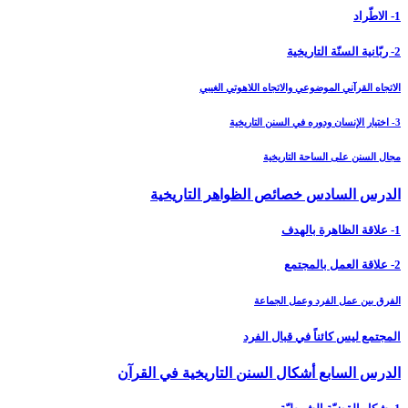
1- الاطّراد
2- ربّانية السنّة التاريخية
الاتجاه القرآني الموضوعي والاتجاه اللاهوتي الغيبي
3- اختيار الإنسان ودوره في السنن التاريخية
مجال السنن على الساحة التاريخية
الدرس السادس خصائص الظواهر التاريخية
1- علاقة الظاهرة بالهدف
2- علاقة العمل بالمجتمع
الفرق بين عمل الفرد وعمل الجماعة
المجتمع ليس كائناً في قبال الفرد
الدرس السابع أشكال السنن التاريخية في القرآن‏