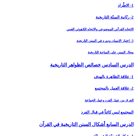
1- الاطّراد
2- ربّانية السنّة التاريخية
الاتجاه القرآني الموضوعي والاتجاه اللاهوتي الغيبي
3- اختيار الإنسان ودوره في السنن التاريخية
مجال السنن على الساحة التاريخية
الدرس السادس خصائص الظواهر التاريخية
1- علاقة الظاهرة بالهدف
2- علاقة العمل بالمجتمع
الفرق بين عمل الفرد وعمل الجماعة
المجتمع ليس كائناً في قبال الفرد
الدرس السابع أشكال السنن التاريخية في القرآن‏