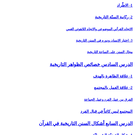
1- الاطّراد
2- ربّانية السنّة التاريخية
الاتجاه القرآني الموضوعي والاتجاه اللاهوتي الغيبي
3- اختيار الإنسان ودوره في السنن التاريخية
مجال السنن على الساحة التاريخية
الدرس السادس خصائص الظواهر التاريخية
1- علاقة الظاهرة بالهدف
2- علاقة العمل بالمجتمع
الفرق بين عمل الفرد وعمل الجماعة
المجتمع ليس كائناً في قبال الفرد
الدرس السابع أشكال السنن التاريخية في القرآن‏