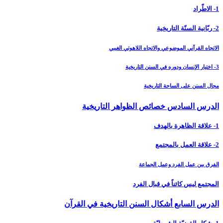
1- الاطّراد
2- ربّانية السنّة التاريخية
الاتجاه القرآني الموضوعي والاتجاه اللاهوتي الغيبي
3- اختيار الإنسان ودوره في السنن التاريخية
مجال السنن على الساحة التاريخية
الدرس السادس خصائص الظواهر التاريخية
1- علاقة الظاهرة بالهدف
2- علاقة العمل بالمجتمع
الفرق بين عمل الفرد وعمل الجماعة
المجتمع ليس كائناً في قبال الفرد
الدرس السابع أشكال السنن التاريخية في القرآن‏