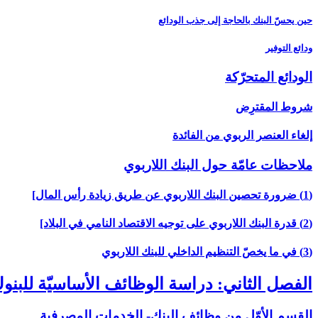
حين يحسّ البنك بالحاجة إلى جذب الودائع
ودائع التوفير
الودائع المتحرّكة
شروط المقترِض
إلغاء العنصر الربوي من الفائدة
ملاحظات عامّة حول البنك اللاربوي‏
(1) ضرورة تحصين البنك اللاربوي عن طريق زيادة رأس المال‏]
(2) قدرة البنك اللاربوي على توجيه الاقتصاد النامي في البلاد]
(3) في ما يخصّ التنظيم الداخلي للبنك اللاربوي‏
الفصل الثاني: دراسة الوظائف الأساسيّة للبن
القسم الأوّل من وظائف البنك- الخدمات المصرفية