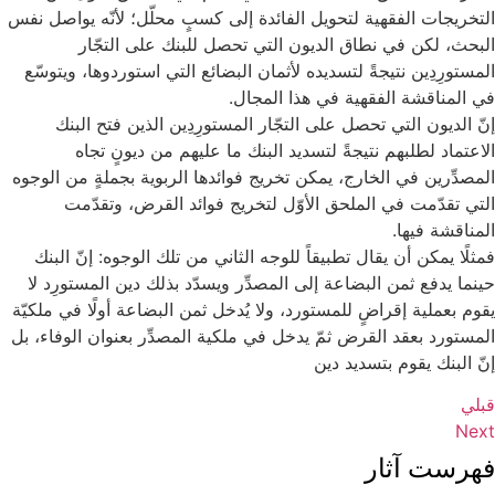
التخريجات الفقهية لتحويل الفائدة إلى كسبٍ محلّل؛ لأنّه يواصل نفس
البحث، لكن في نطاق الديون التي تحصل للبنك على التجّار
المستورِدِين نتيجةً لتسديده لأثمان البضائع التي استوردوها، ويتوسّع
في المناقشة الفقهية في هذا المجال.
إنّ الديون التي تحصل على التجّار المستورِدِين الذين فتح البنك
الاعتماد لطلبهم نتيجةً لتسديد البنك ما عليهم من ديونٍ تجاه
المصدِّرين في الخارج، يمكن تخريج فوائدها الربوية بجملةٍ من الوجوه
التي تقدّمت في الملحق الأوّل لتخريج فوائد القرض، وتقدّمت
المناقشة فيها.
فمثلًا يمكن أن يقال تطبيقاً للوجه الثاني من تلك الوجوه: إنّ البنك
حينما يدفع ثمن البضاعة إلى المصدِّر ويسدّد بذلك دين المستورِد لا
يقوم بعملية إقراضٍ للمستورد، ولا يُدخل ثمن البضاعة أولًا في ملكيّة
المستورد بعقد القرض ثمّ يدخل في ملكية المصدِّر بعنوان الوفاء، بل
إنّ البنك يقوم بتسديد دين‏
قبلي
فهرست آثار