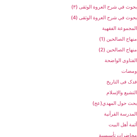
بحوث في شرح العروة الوثقی (۳)
بحوث في شرح العروة الوثقی (4)
المجموعة الفقهیة
منهاج الصالحین (1)
منهاج الصالحین (2)
الفتاوی الواضحة
ومضات
فدک فی التاریخ
التشیع والإسلام
بحث حول المهدي(عج)
المدرسة القرآنیة
أئمة أهل البیت
محاضرات تأسیسیة