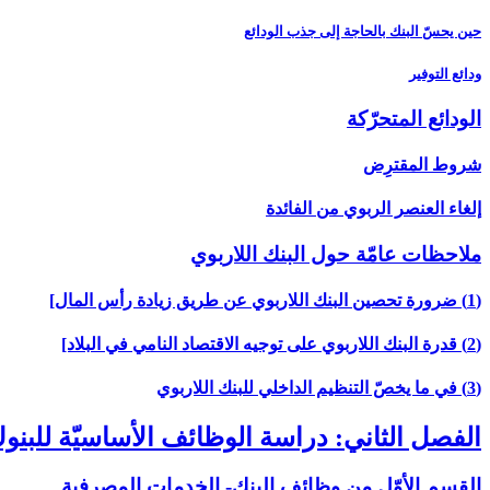
حين يحسّ البنك بالحاجة إلى جذب الودائع
ودائع التوفير
الودائع المتحرّكة
شروط المقترِض
إلغاء العنصر الربوي من الفائدة
ملاحظات عامّة حول البنك اللاربوي‏
(1) ضرورة تحصين البنك اللاربوي عن طريق زيادة رأس المال‏]
(2) قدرة البنك اللاربوي على توجيه الاقتصاد النامي في البلاد]
(3) في ما يخصّ التنظيم الداخلي للبنك اللاربوي‏
الفصل الثاني: دراسة الوظائف الأساسيّة للبن
القسم الأوّل من وظائف البنك- الخدمات المصرفية