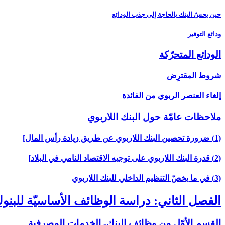
حين يحسّ البنك بالحاجة إلى جذب الودائع
ودائع التوفير
الودائع المتحرّكة
شروط المقترِض
إلغاء العنصر الربوي من الفائدة
ملاحظات عامّة حول البنك اللاربوي‏
(1) ضرورة تحصين البنك اللاربوي عن طريق زيادة رأس المال‏]
(2) قدرة البنك اللاربوي على توجيه الاقتصاد النامي في البلاد]
(3) في ما يخصّ التنظيم الداخلي للبنك اللاربوي‏
الفصل الثاني: دراسة الوظائف الأساسيّة للبن
القسم الأوّل من وظائف البنك- الخدمات المصرفية