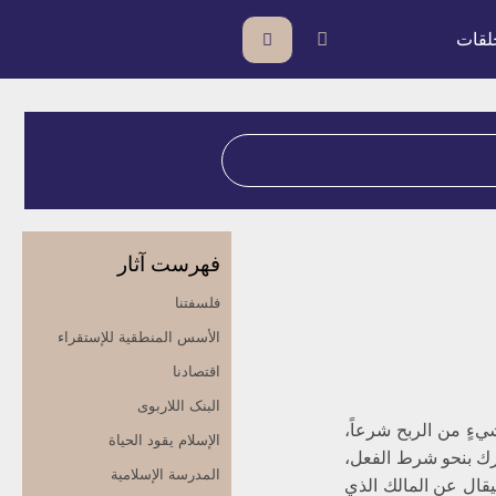
لقات
فهرست آثار
فلسفتنا
الأسس المنطقیة للإستقراء
اقتصادنا
البنک اللاربوی
‏ءٍ من الربح شرعاً،
الإسلام یقود الحیاة
رك بنحو شرط الفعل،
المدرسة الإسلامیة
 فيقال عن المالك الذي