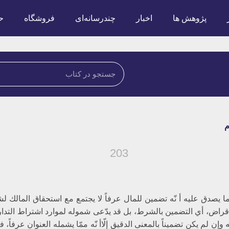
پژوهش ها
اخبار
چندرسانه‌ای
فروشگاه
ح
‏
203
ا يصدق عليه أ نّه تضمين للمال عرفاً لا يجتمع مع استحقاق المالك لشي
قراض، أي التضمين بالشرط، بل قد يدّعى شموله لموارد اشتراط التدا
ّه وإن لم يكن تضميناً بالمعنى الدقيق إلّاأ نّه ممّا يشمله العنوان عرفاً،