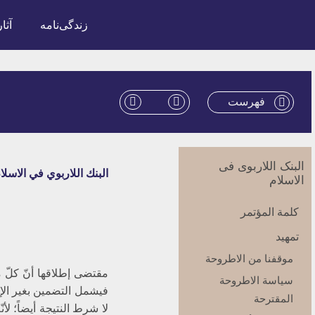
زندگی‌نامه
آثار
فهرست
البنک اللاربوی فی
البنك اللاربوي في ‏الاسلام
الاسلام
كلمة المؤتمر
تمهيد
موقفنا من الاطروحة
مقتضى إطلاقها أنّ كلّ م
سياسة الاطروحة
فيشمل التضمين بغير الإ
المقترحة
لا شرط النتيجة أيضاً؛ لأن