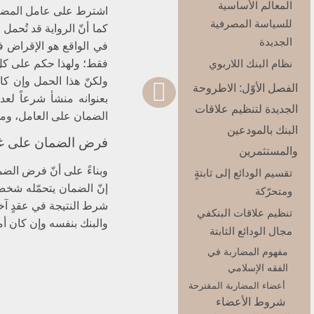
المعالم الأساسية
اشترط على عامل المضارب
للسياسة المصرفية
كما أنّ الرواية قد تُحمل
الجديدة
في الواقع هو الإقراض 
نظام البنك اللاربوي‏
فقط؛ ولهذا حكم على كلّ
ولكنّ هذا الحمل وإن كا
الفصل الأوّل: الاطروحة
بعنوانه منشأ شرعاً لعد
الجديدة لتنظيم علاقات
الضمان على العامل، ومعن
البنك بالمودعين
فرض الضمان على غير
والمستثمرين‏
وبناءً على أنّ فرض الض
تقسيم الودائع إلى ثابتةٍ
إنّ الضمان يتحمّله شخص ث
ومتحرّكة
شرط النتيجة في عقدٍ آخ
تنظيم علاقات البنك‏في
والبنك بنفسه وإن كان أمين
مجال الودائع الثابتة
مفهوم المضاربة في
الفقه الإسلامي
أعضاء المضاربة المقترحة
شروط الأعضاء