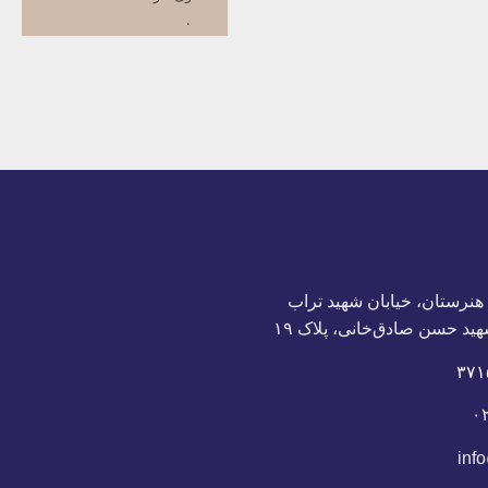
ومضات
فدک فی التاریخ
التشیع والإسلام
بحث حول المهدي(عج)
المدرسة القرآنیة
أئمة أهل البیت
محاضرات تأسیسیة
 هنرستان، خیابان شهید تراب
هید حسن صادق‌خانی، پلاک ١٩
۰
inf