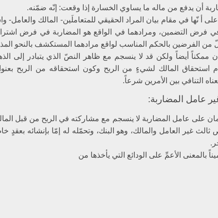
ة أن يدفع من ماله ما يساوي الخسارة إذا وقعت: إنّه ضمّنه.
 على أ نّها في مقام بيان المراد الحقيقي للمتعاملَين- المالك والعامل- 
في فرض التضمين، ومرادهما في الواقع هو المضاربة في فرض اشترا
 من الفرضين بالحكم المناسب لواقع مرادهما المستكشف بالنحو المذك
ن ممكناً أيضاً ولكن قد لا ينسجم مع ظاهر النصّ الذي يتبادر إلى ال
م استحقاق المالك لشي‏ءٍ من الربح وكون استحقاقه من الربح بعنوا
اه التنافي بين الأمرين شرعاً.
 عامل المضاربة:
مان على عامل المضاربة لا ينسجم مع مشاركته في الربح من قبل المال
الث غير العامل والمالك، وهو البنك، وتحمّله له إمّا بإنشائه بعقدٍ خا
ر.
اً بالمعنى الأعمِّ على الودائع التي يأخذها من‏