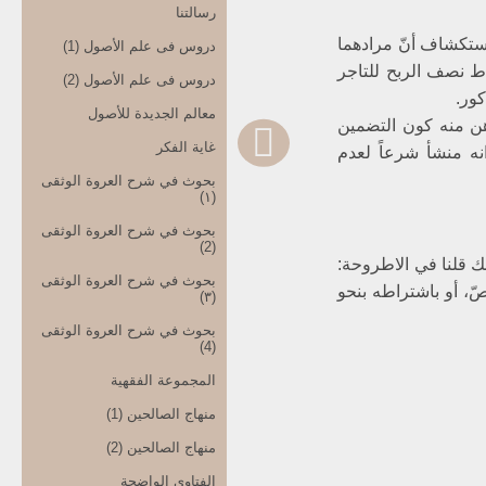
رسالتنا
واستكشاف أنّ مرادهما
دروس فی علم الأصول (1)
ط نصف الربح للتاجر
دروس فی علم الأصول (2)
ور.
معالم الجدیدة للأصول
ذهن منه كون التضمين
غایة الفکر
نه منشأ شرعاً لعدم
بحوث في شرح العروة الوثقی
(۱)
بحوث في شرح العروة الوثقی
(2)
ك قلنا في الاطروحة:
بحوث في شرح العروة الوثقی
صّ، أو باشتراطه بنحو
(۳)
بحوث في شرح العروة الوثقی
(4)
المجموعة الفقهیة
منهاج الصالحین (1)
منهاج الصالحین (2)
الفتاوی الواضحة