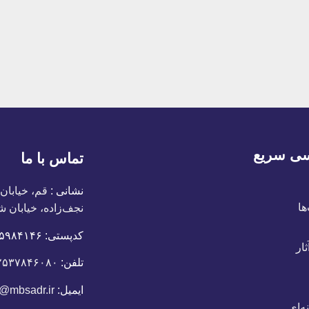
ی سریع
تماس با ما
نشانی :
قم، خیابان
ها
نجف‌زاده، خیابان ش
کدپستی:
٣٧١۵٩٨۴١۴۶
ار
تلفن:
۲۵۳۷۸۴۶۰۸۰
ایمیل:
o@mbsadr.ir
ه‌ای