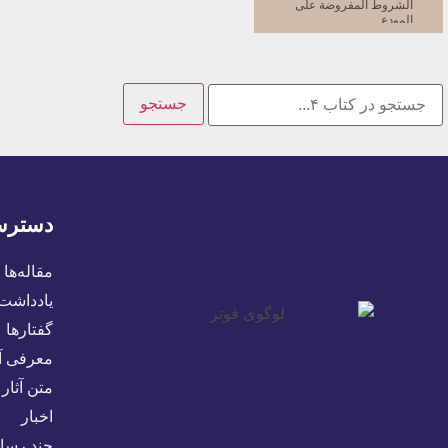
الشروط المفروضة على
المودِع
الشروط المفروضة على
المستثمِر
حقوق الأعضاء
جستجو
حقوق المودِع
1- ضمان الوديعة
2- الدخل
قبل دخول الوديعة مجال
الاستثمار
3- قدرة المودِع على
دسترس
سحب الوديعة
حقوق البنك
مقاله‌ها
مضاربة البنك برأس المال
یادداشت‌
الأصلي أو بالودائع
المتحرّكة
گفتارها
حقوق العامل المستثمِر
معرفی آث
خطر تلاعب المستثمرين
متن آثار
كيف يعرف البنك الأرباح؟
اخبار
وكيف يوزّعها؟
چند رسان