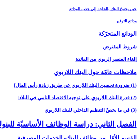
حين يحسّ البنك بالحاجة إلى جذب الودائع
ودائع التوفير
الودائع المتحرّكة
شروط المقترِض
إلغاء العنصر الربوي من الفائدة
ملاحظات عامّة حول البنك اللاربوي‏
(1) ضرورة تحصين البنك اللاربوي عن طريق زيادة رأس المال‏]
(2) قدرة البنك اللاربوي على توجيه الاقتصاد النامي في البلاد]
(3) في ما يخصّ التنظيم الداخلي للبنك اللاربوي‏
الفصل الثاني: دراسة الوظائف الأساسيّة للبن
القسم الأوّل من وظائف البنك- الخدمات المصرفية