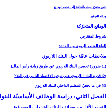
حين يحسّ البنك بالحاجة إلى جذب الودائع
ودائع التوفير
الودائع المتحرّكة
شروط المقترِض
إلغاء العنصر الربوي من الفائدة
ملاحظات عامّة حول البنك اللاربوي‏
(1) ضرورة تحصين البنك اللاربوي عن طريق زيادة رأس المال‏]
(2) قدرة البنك اللاربوي على توجيه الاقتصاد النامي في البلاد]
(3) في ما يخصّ التنظيم الداخلي للبنك اللاربوي‏
الفصل الثاني: دراسة الوظائف الأساسيّة للبن
القسم الأوّل من وظائف البنك- الخدمات المصرفية