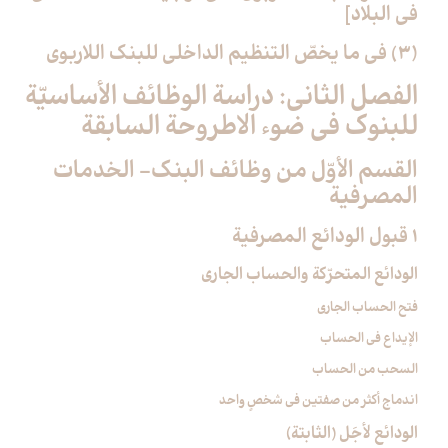
في البلاد]
(3) في ما يخصّ التنظيم الداخلي للبنك اللاربوي‏
الفصل الثاني: دراسة الوظائف الأساسيّة
للبنوك في ضوء الاطروحة السابقة
القسم الأوّل من وظائف البنك- الخدمات
المصرفية
1 قبول الودائع المصرفية
الودائع المتحرّكة والحساب الجاري
فتح الحساب الجاري
الإيداع في الحساب
السحب من الحساب
اندماج أكثر من صفتين في شخصٍ واحد
الودائع لأجَل (الثابتة)