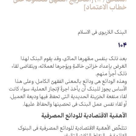
الملحق (12) [التخريج الفقهي للعمولة على
خطاب الاعتماد]
البنك اللاربوي في ‏الاسلام‏
104
بعد ذلك بنفس مظهرها المادّي، وقد يقوم البنك لهذا
الغرض بإعداد خزائن خاصّةٍ ويؤجرها لعملائه، ويتقاضى لقاء
ذلك أجراً منهم.
وهذه الودائع هي ودائع بالمعنى الفقهيّ الكامل، وعلى هذا
الأساس يجوز للبنك أن يأخذ اجرةً لإنجاز العملية، سواء كانت
لقاءَ منفعة الخزينة الحديدية التي تحفظ فيها وديعة العميل،
أو لقاءَ نفس عمل البنك في تحصينها والحفاظ عليها.
الأهمّية الاقتصادية للودائع المصرفية
تتلخّص الأهمّية الاقتصادية للودائع المصرفية في البنوك