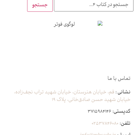
جستجو
تماس با ما
نشانی :
قم، خیابان هنرستان، خیابان شهید تراب نجف‌زاده،
خیابان شهید حسن صادق‌خانی، پلاک ١٩
کدپستی:
٣٧١۵٩٨۴١۴۶
تلفن:
۰۲۵۳۷۸۴۶۰۸۰