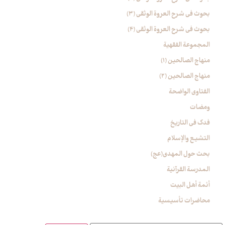
بحوث في شرح العروة الوثقی (۳)
بحوث في شرح العروة الوثقی (4)
المجموعة الفقهیة
منهاج الصالحین (1)
منهاج الصالحین (2)
الفتاوی الواضحة
ومضات
فدک فی التاریخ
التشیع والإسلام
بحث حول المهدي(عج)
المدرسة القرآنیة
أئمة أهل البیت
محاضرات تأسیسیة