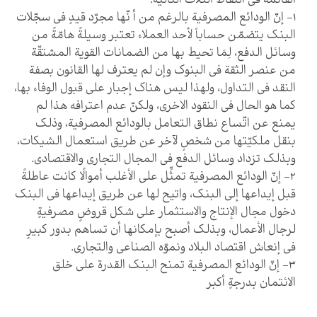
القائمة في النقاط الثلاث التالية:
1- إنّ الودائع المصرفية بالرغم من أ نّها مجرّد قيدٍ في سجّلات
البنك يتضمّن حساباً لأحد العملاء تعتبر وسيلةً هامّةً من
وسائل الدفع، لِمَا تحيط بها من الضمانات القوية المشتقّة
من عنصر الثقة في البنوك وإن لم يعترف لها القانون بصفة
النقد في التداول، ولهذا ليس هناك إجبار على قبول الوفاء بها،
كما هو الحال في النقود الاخرى، ولكنّ عدم اعترافه هذا لم
يمنع عن اتّساع نطاق التعامل بالودائع المصرفية، وذلك
بنقل ملكيّتها من شخصٍ لآخر عن طريق استعمال الشيكات،
وبذلك تزداد وسائل الدفع في المجال التجاري والاقتصادي.
2- إنّ الودائع المصرفية تمثِّل على الأغلب أموالًا كانت عاطلةً
قبل إيداعها إلى البنك، واتيح لها عن طريق إيداعها في البنك
دخول مجال الإنتاج والاستثمار على شكل قروضٍ مصرفيةٍ
لرجال الأعمال، وبذلك أصبح بإمكانها أن تساهم بدور كبيرٍ
في إنعاش اقتصاد البلاد ونموّه الصناعي والتجاري.
3- إنّ الودائع المصرفية تمنح البنك القدرة على خلق
الائتمان بدرجةٍ أكبر