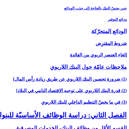
حين يحسّ البنك بالحاجة إلى جذب الودائع
ودائع التوفير
الودائع المتحرّكة
شروط المقترِض
إلغاء العنصر الربوي من الفائدة
ملاحظات عامّة حول البنك اللاربوي‏
(1) ضرورة تحصين البنك اللاربوي عن طريق زيادة رأس المال‏]
(2) قدرة البنك اللاربوي على توجيه الاقتصاد النامي في البلاد]
(3) في ما يخصّ التنظيم الداخلي للبنك اللاربوي‏
الفصل الثاني: دراسة الوظائف الأساسيّة للبن
القسم الأوّل من وظائف البنك- الخدمات المصرفية