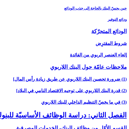
حين يحسّ البنك بالحاجة إلى جذب الودائع
ودائع التوفير
الودائع المتحرّكة
شروط المقترِض
إلغاء العنصر الربوي من الفائدة
ملاحظات عامّة حول البنك اللاربوي‏
(1) ضرورة تحصين البنك اللاربوي عن طريق زيادة رأس المال‏]
(2) قدرة البنك اللاربوي على توجيه الاقتصاد النامي في البلاد]
(3) في ما يخصّ التنظيم الداخلي للبنك اللاربوي‏
الفصل الثاني: دراسة الوظائف الأساسيّة للبن
القسم الأوّل من وظائف البنك- الخدمات المصرفية