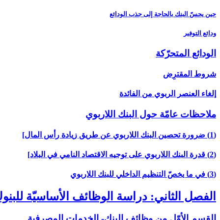
حين يحسّ البنك بالحاجة إلى جذب الودائع
ودائع التوفير
الودائع المتحرّكة
شروط المقترِض
إلغاء العنصر الربوي من الفائدة
ملاحظات عامّة حول البنك اللاربوي‏
(1) ضرورة تحصين البنك اللاربوي عن طريق زيادة رأس المال‏]
(2) قدرة البنك اللاربوي على توجيه الاقتصاد النامي في البلاد]
(3) في ما يخصّ التنظيم الداخلي للبنك اللاربوي‏
الفصل الثاني: دراسة الوظائف الأساسيّة للبن
القسم الأوّل من وظائف البنك- الخدمات المصرفية