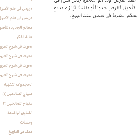
قد القرض، وما هو المحرَّم جعل شي‏ءٍ في
أجيل القرض حدوثاً أو بقاءً، لا الإلزام بدفع
دروس فی علم الأصول (
بحكم الشرط في ضمن عقد البيع.
دروس فی علم الأصول (
معالم الجدیدة للأصو
غایة الفکر
بحوث في شرح العروة ال
بحوث في شرح العروة ال
بحوث في شرح العروة ال
بحوث في شرح العروة ال
المجموعة الفقهیة
منهاج الصالحین (1)
منهاج الصالحین (2)
الفتاوی الواضحة
ومضات
فدک فی التاریخ