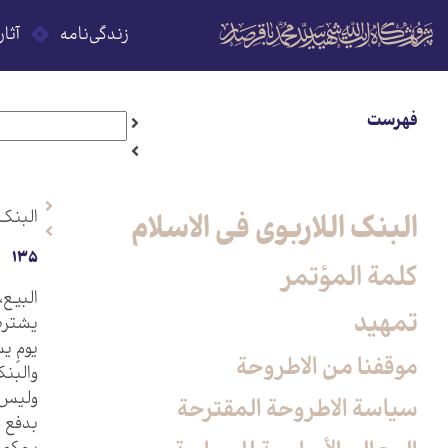
زندگی‌نامه
آثار
فهرست
البنك ا
البنک اللاربوی فی الاسلام
135
كلمة المؤتمر
البيع،
تمهيد
يشترط 
يومٍ 
موقفنا من الاطروحة
والبنك
وليس ذ
سياسة الاطروحة المقترحة
بدفع ذ