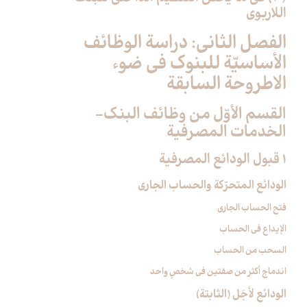
اللاربوي‏
الفصل الثاني: دراسة الوظائف
الأساسيّة للبنوك في ضوء
الاطروحة السابقة
القسم الأوّل من وظائف البنك-
الخدمات المصرفية
1 قبول الودائع المصرفية
الودائع المتحرّكة والحساب الجاري
فتح الحساب الجاري
الإيداع في الحساب
السحب من الحساب
اندماج أكثر من صفتين في شخصٍ واحد
الودائع لأجَل (الثابتة)