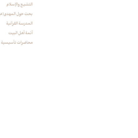
التشیع والإسلام
بحث حول المهدي(عج
المدرسة القرآنیة
أئمة أهل البیت
محاضرات تأسیسیة