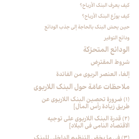
كيف يعرف البنك الأرباح؟
كيف يوزّع البنك الأرباح؟
حين يحسّ البنك بالحاجة إلى جذب الودائع
ودائع التوفير
الودائع المتحرّكة
شروط المقترِض
إلغاء العنصر الربوي من الفائدة
ملاحظات عامّة حول البنك اللاربوي‏
(1) ضرورة تحصين البنك اللاربوي عن
طريق زيادة رأس المال‏]
(2) قدرة البنك اللاربوي على توجيه
الاقتصاد النامي في البلاد]
(3) في ما يخصّ التنظيم الداخلي للبنك