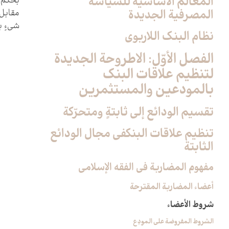
المعالم الأساسية للسياسة
بحكم ع
المصرفية الجديدة
مقابل ت
شي‏ءٍ 
نظام البنك اللاربوي‏
الفصل الأوّل: الاطروحة الجديدة
لتنظيم علاقات البنك
بالمودعين والمستثمرين‏
تقسيم الودائع إلى ثابتةٍ ومتحرّكة
تنظيم علاقات البنك‏في مجال الودائع
الثابتة
مفهوم المضاربة في الفقه الإسلامي
أعضاء المضاربة المقترحة
شروط الأعضاء
الشروط المفروضة على المودِع