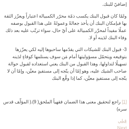
إضافيّ للبنك.
ولمّا كان قبول البنك يكسب ذمّة محرّر الكمبيالة اعتباراً ويعزّز الثقة
بها فبإمكان البنك أن يأخذ جعالةً وعمولةً على هذا القبول بوصفه
عملًا مفيداً لمحرِّر الكمبيالة على أيّ حال، سواء ترتّب عليه بعد ذلك
وفاء البنك لدَينه أو لا.
3- قبول البنك للشيكات التي يقدّمها ساحبوها إليه لكي يعزّزها
بتوقيعه ويتحمّل مسؤوليتها أمام مَن سوف يستلمها كوفاءٍ لدَينه
تسهيلًا لتداولها، وهذا القبول من البنك يعني استعداده لقبول حوالة
صاحب الشيك عليه، وهو إمّا أن يتّجه إلى مستفيدٍ معيَّن، وإمّا أن لا
يتّجه إلى مستفيدٍ معيَّن، كما إذا وقَّع البنك‏
[1]
راجع لتحقيق معنى هذا الضمان فقهياً الملحق( 9).( المؤلّف قدس
سره)
قبلي