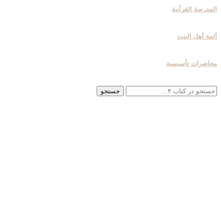
المدرسة القرآنیة
أئمة أهل البیت
محاضرات تأسیسیة
جستجو
جستجو
برای: