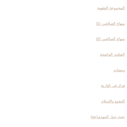
المجموعة الفقهیة
منهاج الصالحین (1)
منهاج الصالحین (2)
الفتاوی الواضحة
ومضات
فدک فی التاریخ
التشیع والإسلام
بحث حول المهدي(عج)