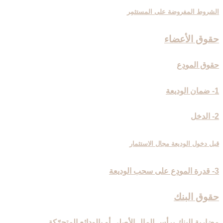
الشروط المفروضة على المستثمِر
حقوق الأعضاء
حقوق المودِع
1- ضمان الوديعة
2- الدخل
قبل دخول الوديعة مجال الاستثمار
3- قدرة المودِع على سحب الوديعة
حقوق البنك
مضاربة البنك برأس المال الأصلي أو بالودائع المتحرّكة