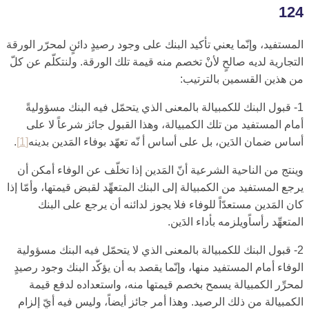
124
المستفيد، وإنّما يعني تأكيد البنك على وجود رصيدٍ دائنٍ لمحرّر الورقة
التجارية لديه صالحٍ لأنْ تخصم منه قيمة تلك الورقة. ولنتكلّم عن كلّ
من هذين القسمين بالترتيب:
1- قبول البنك للكمبيالة بالمعنى الذي يتحمّل فيه البنك مسؤوليةً
أمام المستفيد من تلك الكمبيالة، وهذا القبول جائز شرعاً لا على
أساس ضمان الدَين، بل على أساس أ نّه تعهّد بوفاء المَدين بدينه‏
[1]
.
وينتج من الناحية الشرعية أنّ المَدين إذا تخلّف عن الوفاء أمكن أن
يرجع المستفيد من الكمبيالة إلى البنك المتعهِّد لقبض قيمتها، وأمّا إذا
كان المَدين مستعدّاً للوفاء فلا يجوز لدائنه أن يرجع على البنك
المتعهِّد رأساًويلزمه بأداء الدَين.
2- قبول البنك للكمبيالة بالمعنى الذي لا يتحمّل فيه البنك مسؤولية
الوفاء أمام المستفيد منها، وإنّما يقصد به أن يؤكّد البنك وجود رصيدٍ
لمحرِّر الكمبيالة يسمح بخصم قيمتها منه، واستعداده لدفع قيمة
الكمبيالة من ذلك الرصيد. وهذا أمر جائز أيضاً، وليس فيه أيّ إلزام