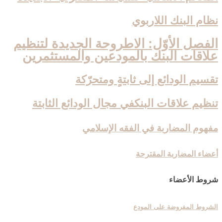
نظام البنك اللاربوي‏
الفصل الأوّل: الاطروحة الجديدة لتنظيم
علاقات البنك بالمودعين والمستثمرين‏
تقسيم الودائع إلى ثابتةٍ ومتحرّكة
تنظيم علاقات البنك‏في مجال الودائع الثابتة
مفهوم المضاربة في الفقه الإسلامي
أعضاء المضاربة المقترحة
شروط الأعضاء
الشروط المفروضة على المودِع