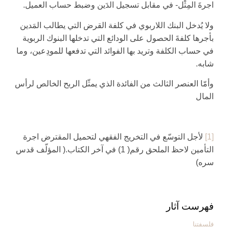
اجرةَ المِثْل- في مقابل تسجيل الدَين وضبط حساب العميل.
ولا يُدخل البنك اللاربوي في كلفة القرض التي يطالب المَدين
بأجرها كلفةَ الحصول على الودائع التي تدخلها البنوك الربوية
في حساب الكلفة وتريد بها الفوائد التي تدفعها للمودِعين، وما
شابه.
وأمّا العنصر الثالث من الفائدة الذي يمثّل الربح الخالص لرأس
المال‏
[1]
لأجل التوسّع في التخريج الفقهي لتحميل المقترض اجرة
التأمين لاحظ الملحق رقم( 1) في آخر الكتاب.( المؤلّف قدس
سره)
فهرست آثار
فلسفتنا