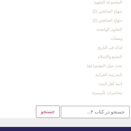
المجموعة الفقهیة
منهاج الصالحین (1)
منهاج الصالحین (2)
الفتاوی الواضحة
ومضات
فدک فی التاریخ
التشیع والإسلام
بحث حول المهدي(عج)
المدرسة القرآنیة
أئمة أهل البیت
محاضرات تأسیسیة
جستجو