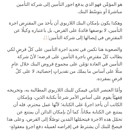
هو المؤمِّن فهو الذي يدفع اجور التأمين إلى شركة التأمين
مباشرةً أو بتوسّط البنك.
وهكذا يكون بإمكان البنك اللاربوي أن يأخذ من المقترِض اجرة
التأمين، لا بوصفها فائدةً على القرض، بل باعتباره وكيلًا عن
المقترِض في إيصالها إلى شركة التأمين‏
[1]
.
والصعوبة هنا تكمن في تحديد اجرة التأمين على كلّ قرضٍ لكي
يطالب كلّ مقترِضٍ باجرة التأمين على قرضه؛ لأنّ شركة
التأمين في العادة تؤمّن على مجموع قروض البنك خلال عامٍ
مثلًا على أساس ما يملك من تقديراتٍ إحصائية، لا على كلّ
قرضٍ بمفرده.
وأمّا العنصر الثاني فيمكن للبنك اللاربوي المطالبة به، وتخريجه
فِقهيّاً يقوم على أساس الأمر شرعاً بكتابة الدَين، وبإمكان
الكاتب أن يأخذ اجرةً على الكتابة؛ لأنّها عمل محترم، فله أن
يمتنع عن الكتابة مجّاناً. كما أنّ بإمكان الدائن أن يمتنع عن
تحمّل هذه الاجرة فيتحمّلها المَدين توصّلًا إلى القرض، وعلى هذا
فيصحّ للبنك أن يشترط في إقراضه لعميله دفع اجرةٍ معقولةٍ-