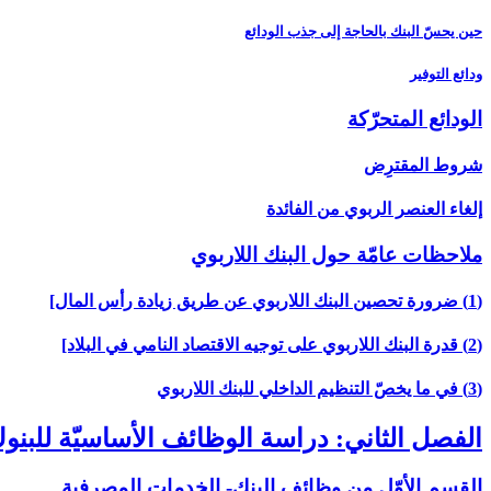
حين يحسّ البنك بالحاجة إلى جذب الودائع
ودائع التوفير
الودائع المتحرّكة
شروط المقترِض
إلغاء العنصر الربوي من الفائدة
ملاحظات عامّة حول البنك اللاربوي‏
(1) ضرورة تحصين البنك اللاربوي عن طريق زيادة رأس المال‏]
(2) قدرة البنك اللاربوي على توجيه الاقتصاد النامي في البلاد]
(3) في ما يخصّ التنظيم الداخلي للبنك اللاربوي‏
الفصل الثاني: دراسة الوظائف الأساسيّة للبن
القسم الأوّل من وظائف البنك- الخدمات المصرفية