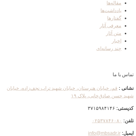
مقاله‌ها
یادداشت‌ها
گفتارها
معرفی آثار
متن آثار
اخبار
چند رسانه‌ای
تماس با ما
نشانی :
قم، خیابان هنرستان، خیابان شهید تراب نجف‌زاده، خیابان
شهید حسن صادق‌خانی، پلاک ١٩
کدپستی:
٣٧١۵٩٨۴١۴۶
تلفن:
۰۲۵۳۷۸۴۶۰۸۰
ایمیل:
info@mbsadr.ir