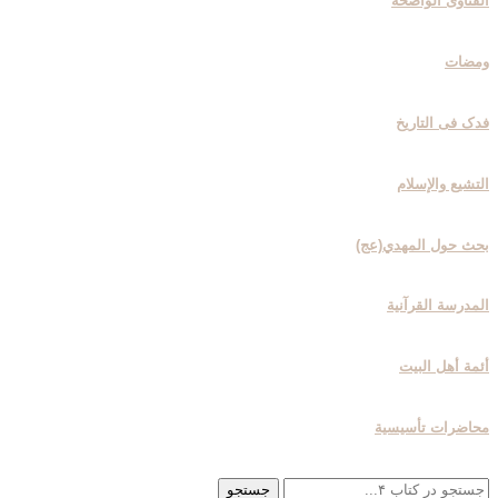
الفتاوی الواضحة
ومضات
فدک فی التاریخ
التشیع والإسلام
بحث حول المهدي(عج)
المدرسة القرآنیة
أئمة أهل البیت
محاضرات تأسیسیة
جستجو
جستجو