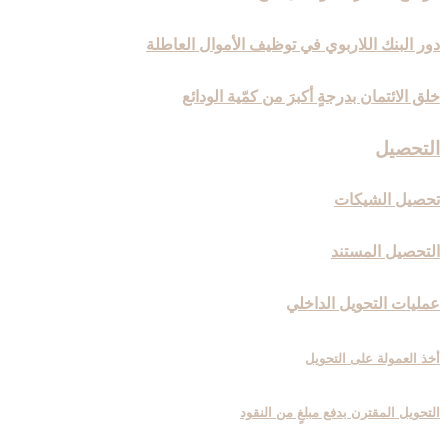
دور البنك اللاربوي في توظيف الأموال العاطلة
خلق الائتمان بدرجةٍ أكبرَ من كمّية الودائع
التحصيل‏
تحصيل الشيكات
التحصيل المستند
عمليات التحويل الداخلي
أخذ العمولة على التحويل
التحويل المقترن بدفع مبلغٍ من النقود