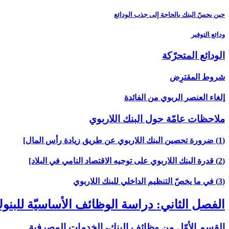
حين يحسّ البنك بالحاجة إلى جذب الودائع
ودائع التوفير
الودائع المتحرّكة
شروط المقترِض
إلغاء العنصر الربوي من الفائدة
ملاحظات عامّة حول البنك اللاربوي‏
(1) ضرورة تحصين البنك اللاربوي عن طريق زيادة رأس المال‏]
(2) قدرة البنك اللاربوي على توجيه الاقتصاد النامي في البلاد]
(3) في ما يخصّ التنظيم الداخلي للبنك اللاربوي‏
الفصل الثاني: دراسة الوظائف الأساسيّة للبن
القسم الأوّل من وظائف البنك- الخدمات المصرفية