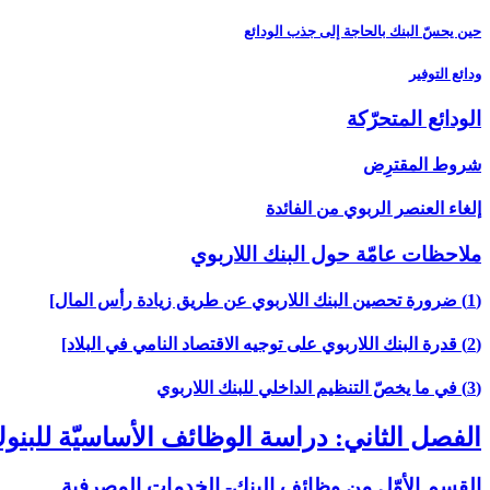
حين يحسّ البنك بالحاجة إلى جذب الودائع
ودائع التوفير
الودائع المتحرّكة
شروط المقترِض
إلغاء العنصر الربوي من الفائدة
ملاحظات عامّة حول البنك اللاربوي‏
(1) ضرورة تحصين البنك اللاربوي عن طريق زيادة رأس المال‏]
(2) قدرة البنك اللاربوي على توجيه الاقتصاد النامي في البلاد]
(3) في ما يخصّ التنظيم الداخلي للبنك اللاربوي‏
الفصل الثاني: دراسة الوظائف الأساسيّة للبن
القسم الأوّل من وظائف البنك- الخدمات المصرفية