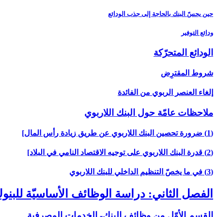
حين يحسّ البنك بالحاجة إلى جذب الودائع
ودائع التوفير
الودائع المتحرّكة
شروط المقترِض
إلغاء العنصر الربوي من الفائدة
ملاحظات عامّة حول البنك اللاربوي‏
(1) ضرورة تحصين البنك اللاربوي عن طريق زيادة رأس المال‏]
(2) قدرة البنك اللاربوي على توجيه الاقتصاد النامي في البلاد]
(3) في ما يخصّ التنظيم الداخلي للبنك اللاربوي‏
الفصل الثاني: دراسة الوظائف الأساسيّة للبن
القسم الأوّل من وظائف البنك- الخدمات المصرفية