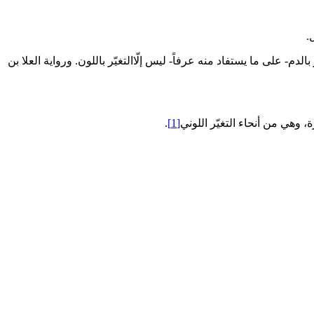
.
م- على ما يستفاد منه عرفاً- ليس إلّاالتغيّر باللون. ورواية العلا بن
هي من أنحاء التغيّر اللوني‏
[1]
.