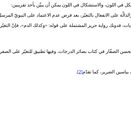
الدالّة على الانفعال بالتغيّر، بعد فرض عدم الاعتماد على النبويّ المرسل
ت، فدونك رواية حريز المشتملة على قوله: «وكذلك الدم»، فإنّ التغيّر بالد
 الصفّار في كتاب بصائر الدرجات، وفيها تطبيق للتغيّر على الصفرة، و
بياسين الضرير، كما تقدّم‏
[2]
.