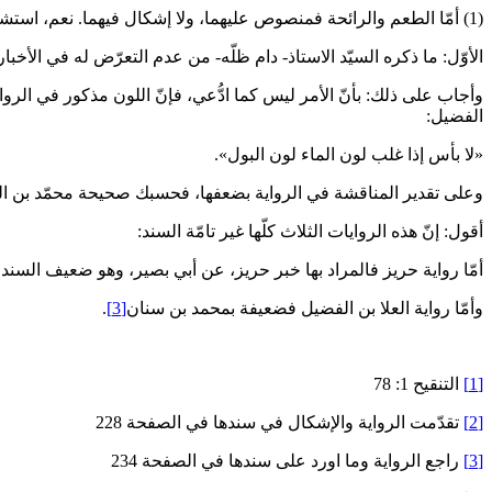
(1) أمّا الطعم والرائحة فمنصوص عليهما، ولا إشكال فيهما. نعم، استشكل في اللون، والاستشكال في اللون يمكن أن يبيَّن بأحد تقريبين:
الأوّل: ما ذكره السيّد الاستاذ- دام ظلّه- من عدم التعرّض له في الأخبار
وأجاب على ذلك: بأنّ الأمر ليس كما ادُّعي، فإنّ اللون مذكور في الروايا
الفضيل:
«لا بأس إذا غلب لون الماء لون البول».
وعلى تقدير المناقشة في الرواية بضعفها، فحسبك صحيحة محمّد بن الحسن
أقول: إنّ هذه الروايات الثلاث كلّها غير تامّة السند:
أمّا رواية حريز فالمراد بها خبر حريز، عن أبي بصير، وهو ضعيف السند، 
وأمّا رواية العلا بن الفضيل فضعيفة بمحمد بن سنان‏
[3]
.
[1]
التنقيح 1: 78
[2]
تقدّمت الرواية والإشكال في سندها في الصفحة 228
[3]
راجع الرواية وما اورد على سندها في الصفحة 234