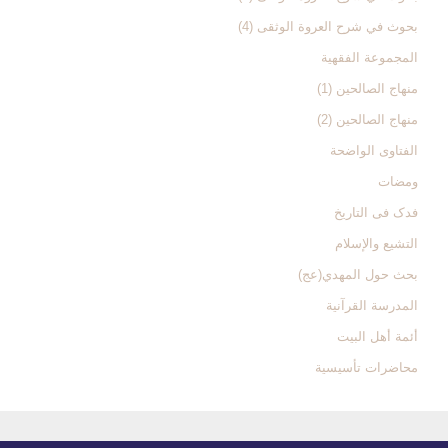
بحوث في شرح العروة الوثقی (4)
المجموعة الفقهیة
منهاج الصالحین (1)
منهاج الصالحین (2)
الفتاوی الواضحة
ومضات
فدک فی التاریخ
التشیع والإسلام
بحث حول المهدي(عج)
المدرسة القرآنیة
أئمة أهل البیت
محاضرات تأسیسیة