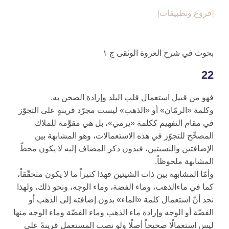
[فروع وتطبيقات‏]
بحوث في شرح العروة الوثقى ج ۱
22
فهو من قبيل استعمال قلب البلد وإرادة الصحن به.
وكلمة «الرمّان» أو «الذهب» ليست مجرّد قرينةٍ على التجوّز
في مقام التفهيم ككلمة «يرمي»، بل هي مقوِّمة للملاك
المصحِّح للتجوّز في هذه الاستعمالات، وهو المشابهة بين
الإضافتين والنسبتين، فبدون ذكر المضاف إليه لا يكون محطّ
المشابهة ملحوظاً.
وأمّا المشابهة بين ذات الشيئين فهذا كثيراً ما لا يكون متحقّقاً،
كما في ماءالذهب، وماء الفضة، وماء الوجه، ونحو ذلك، ولهذا
نجد أنّ استعمال كلمة «الماء» بدون إضافته إلى الذهب أو
الفضّة أو الوجه وإرادة ماء الذهب وماء الفضّة وماء الوجه منها
ليس استعمالًا صحيحاً أصلًا ولو نصب المستعمل قرينةً على‏